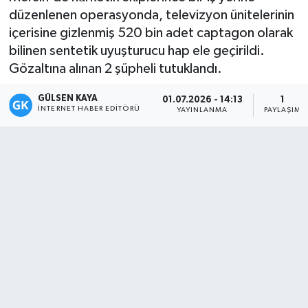
düzenlenen operasyonda, televizyon ünitelerinin
Magazin
içerisine gizlenmiş 520 bin adet captagon olarak
bilinen sentetik uyuşturucu hap ele geçirildi.
Mersin
Gözaltına alınan 2 şüpheli tutuklandı.
Mersin Tarihi
GÜLSEN KAYA
01.07.2026 - 14:13
1
İNTERNET HABER EDITÖRÜ
YAYINLANMA
PAYLAŞIM
Özel Haber
Politika
Resmi İlan
Sağlık
Spor
Sürmanşet