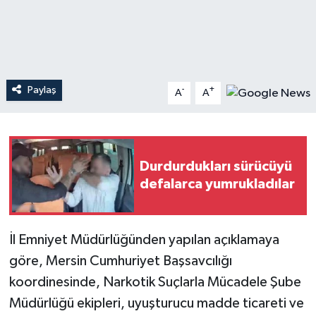
Teknoloji
Yaşam
Paylaş
-
+
A
A
Durdurdukları sürücüyü
defalarca yumrukladılar
İl Emniyet Müdürlüğünden yapılan açıklamaya
göre, Mersin Cumhuriyet Başsavcılığı
koordinesinde, Narkotik Suçlarla Mücadele Şube
Müdürlüğü ekipleri, uyuşturucu madde ticareti ve