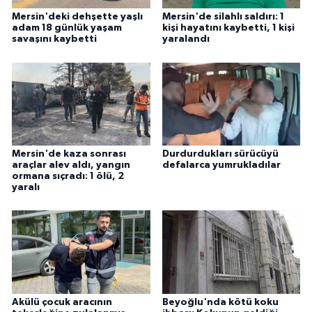
Mersin'deki dehşette yaşlı
Mersin'de silahlı saldırı: 1
adam 18 günlük yaşam
kişi hayatını kaybetti, 1 kişi
savaşını kaybetti
yaralandı
Mersin'de kaza sonrası
Durdurdukları sürücüyü
araçlar alev aldı, yangın
defalarca yumrukladılar
ormana sıçradı: 1 ölü, 2
yaralı
Akülü çocuk aracının
Beyoğlu'nda kötü koku