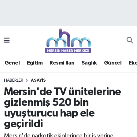
Asayiş
Mersin Hava Durumu
Çevre
Mersin Trafik Yoğunluk Haritası
Eğitim
Süper Lig Puan Durumu ve Fikstür
Genel
Eğitim
Resmi İlan
Sağlık
Güncel
Ek
Ekonomi
Tüm Manşetler
HABERLER
ASAYIŞ
Genel
Son Dakika Haberleri
Mersin'de TV ünitelerine
gizlenmiş 520 bin
Güncel
Haber Arşivi
uyuşturucu hap ele
Haberde insan
geçirildi
Kültür - Sanat
Mersin'de narkotik ekiplerince bir iş yerine