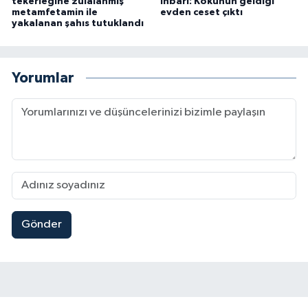
tekerleğine zulalanmış
ihbarı: Kokunun geldiği
metamfetamin ile
evden ceset çıktı
yakalanan şahıs tutuklandı
Yorumlar
Gönder