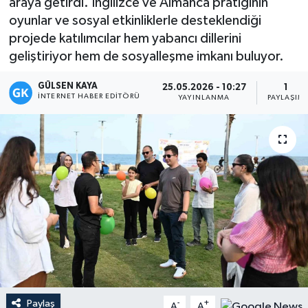
araya getirdi. İngilizce ve Almanca pratiğinin
oyunlar ve sosyal etkinliklerle desteklendiği
Magazin
projede katılımcılar hem yabancı dillerini
geliştiriyor hem de sosyalleşme imkanı buluyor.
Mersin
GÜLSEN KAYA
25.05.2026 - 10:27
1
Mersin Tarihi
İNTERNET HABER EDITÖRÜ
YAYINLANMA
PAYLAŞIM
Özel Haber
Politika
Resmi İlan
Sağlık
Spor
Paylaş
Sürmanşet
-
+
A
A