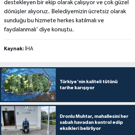
destekleyen bir ekip olarak çalışıyor ve çok güzel
dönüşler alıyoruz. Belediyemizin ücretsiz olarak
sunduğu bu hizmete herkes katılmalı ve
faydalanmalı' diye konuştu.
Kaynak:
İHA
Türkiye'nin kaliteli tütünü
tarihe karışıyor
Dronlu Muhtar, mahallesini her
sabah havadan kontrol edip
eksikleri belirliyor