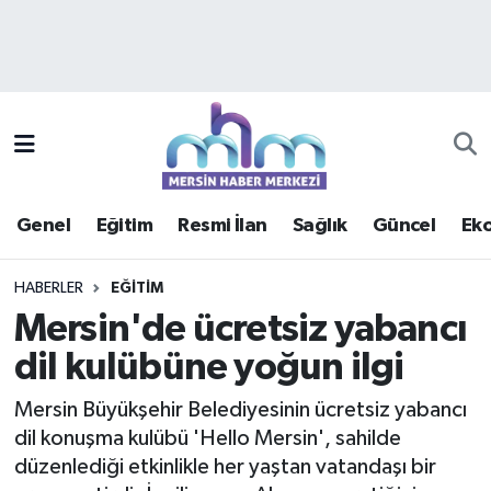
Asayiş
Mersin Hava Durumu
Çevre
Mersin Trafik Yoğunluk Haritası
Eğitim
Süper Lig Puan Durumu ve Fikstür
Genel
Eğitim
Resmi İlan
Sağlık
Güncel
Ek
Ekonomi
Tüm Manşetler
HABERLER
EĞITIM
Genel
Son Dakika Haberleri
Mersin'de ücretsiz yabancı
dil kulübüne yoğun ilgi
Güncel
Haber Arşivi
Mersin Büyükşehir Belediyesinin ücretsiz yabancı
Haberde insan
dil konuşma kulübü 'Hello Mersin', sahilde
düzenlediği etkinlikle her yaştan vatandaşı bir
Kültür - Sanat