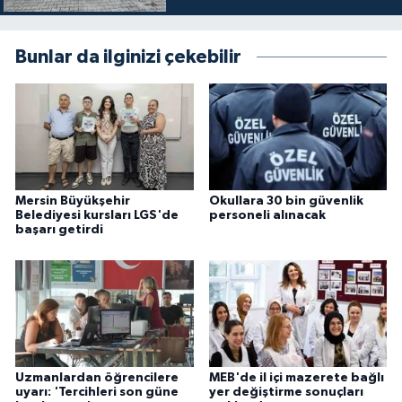
Bunlar da ilginizi çekebilir
Mersin Büyükşehir
Okullara 30 bin güvenlik
Belediyesi kursları LGS'de
personeli alınacak
başarı getirdi
Uzmanlardan öğrencilere
MEB'de il içi mazerete bağlı
uyarı: 'Tercihleri son güne
yer değiştirme sonuçları