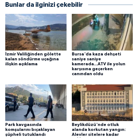
Bunlar da ilginizi çekebilir
İzmir Valiliğinden gölette
Bursa'da kaza dehşeti
kalan söndürme uçağına
saniye saniye
ilişkin açıklama
kamerada...ATV ile yolun
karşısına geçerken
canından oldu
Park kavgasında
Beylikdüzü'nde otluk
komşularını bıçaklayan
alanda korkutan yangın:
şüpheli tutuklandı
Alevler sitelere kadar