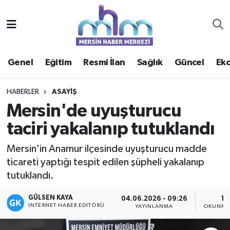
Asayiş
Mersin Hava Durumu
Genel
Eğitim
Resmi İlan
Sağlık
Güncel
Ek
Çevre
Mersin Trafik Yoğunluk Haritası
Eğitim
Süper Lig Puan Durumu ve Fikstür
HABERLER
ASAYIŞ
Mersin'de uyuşturucu
Ekonomi
Tüm Manşetler
taciri yakalanıp tutuklandı
Genel
Son Dakika Haberleri
Mersin'in Anamur ilçesinde uyuşturucu madde
ticareti yaptığı tespit edilen şüpheli yakalanıp
Güncel
Haber Arşivi
tutuklandı.
Haberde insan
GÜLSEN KAYA
04.06.2026 - 09:26
1 
İNTERNET HABER EDITÖRÜ
YAYINLANMA
OKUNMA 
Kültür - Sanat