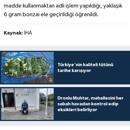
madde kullanmaktan adli işlem yapıldığı, yaklaşık
6 gram bonzai ele geçirildiği öğrenildi.
Kaynak:
İHA
Türkiye'nin kaliteli tütünü
tarihe karışıyor
Dronlu Muhtar, mahallesini her
sabah havadan kontrol edip
eksikleri belirliyor