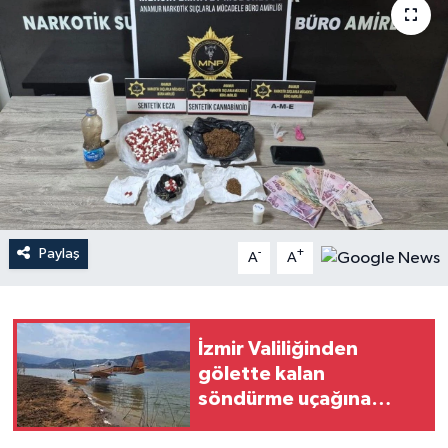
Magazin
Mersin
Mersin Tarihi
Özel Haber
Politika
Paylaş
-
+
A
A
Resmi İlan
Sağlık
İzmir Valiliğinden
gölette kalan
Spor
söndürme uçağına
ilişkin açıklama
Sürmanşet