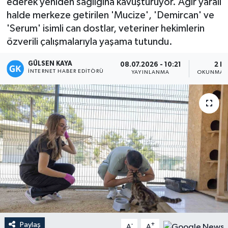
ederek yeniden sağlığına kavuşturuyor. Ağır yaralı
halde merkeze getirilen 'Mucize', 'Demircan' ve
Magazin
'Serum' isimli can dostlar, veteriner hekimlerin
özverili çalışmalarıyla yaşama tutundu.
Mersin
GÜLSEN KAYA
08.07.2026 - 10:21
2 D
Mersin Tarihi
İNTERNET HABER EDITÖRÜ
YAYINLANMA
OKUNMA S
Özel Haber
Politika
Resmi İlan
Sağlık
Spor
Paylaş
Sürmanşet
-
+
A
A