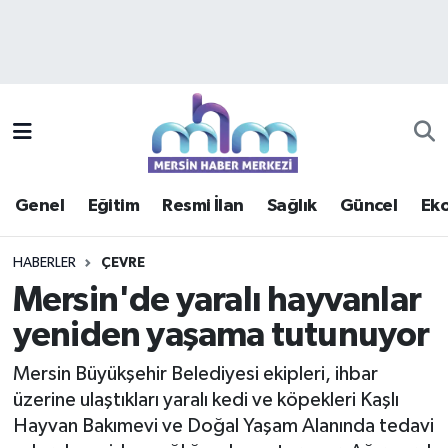
Asayiş
Mersin Hava Durumu
Çevre
Mersin Trafik Yoğunluk Haritası
Eğitim
Süper Lig Puan Durumu ve Fikstür
Genel
Eğitim
Resmi İlan
Sağlık
Güncel
Ek
Ekonomi
Tüm Manşetler
HABERLER
ÇEVRE
Genel
Son Dakika Haberleri
Mersin'de yaralı hayvanlar
yeniden yaşama tutunuyor
Güncel
Haber Arşivi
Mersin Büyükşehir Belediyesi ekipleri, ihbar
Haberde insan
üzerine ulaştıkları yaralı kedi ve köpekleri Kaşlı
Hayvan Bakımevi ve Doğal Yaşam Alanında tedavi
Kültür - Sanat