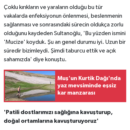
Çoklu kırıkların ve yaraların olduğu bu tür
vakalarda enfeksiyonun önlenmesi, beslenmenin
sağlanması ve sonrasındaki sürecin oldukça zorlu
olduğunu kaydeden Sultanoğlu, 'Bu yüzden ismini
'Mucize' koyduk. Şu an genel durumu iyi. Uzun bir
süredir bizimleydi. Şimdi taburcu ettik ve açık
sahamızda' diye konuştu.
Muş'un Kurtik Dağı'nda
yaz mevsiminde eşsiz
kar manzarası
'Patili dostlarımızı sağlığına kavuşturup,
doğal ortamlarına kavuşturuyoruz'