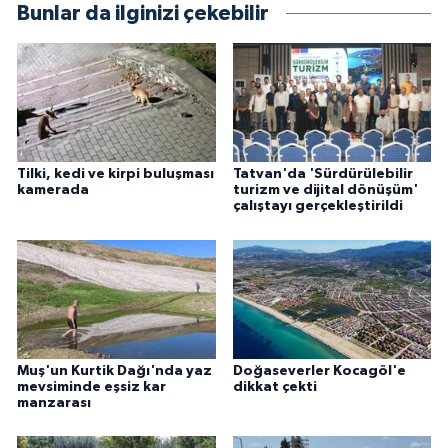
Bunlar da ilginizi çekebilir
Tilki, kedi ve kirpi buluşması
Tatvan'da 'Sürdürülebilir
kamerada
turizm ve dijital dönüşüm'
çalıştayı gerçekleştirildi
Muş'un Kurtik Dağı'nda yaz
Doğaseverler Kocagöl'e
mevsiminde eşsiz kar
dikkat çekti
manzarası