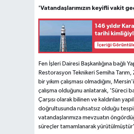
'Vatandaşlarımızın keyifli vakit ge
146 yıldır Kar
tarihi kimliğiy
İçeriği Görüntül
Fen İşleri Dairesi Başkanlığına bağl
Restorasyon Teknikeri Semiha Tarım, Z
bir yıkım çalışması olmadığını, Mersin'
çalışma olduğunu anlatarak, 'Süreci b
Çarşısı olarak bilinen ve kaldırılan yapı
doğrultusunda ruhsatsız olduğu tespit e
vatandaşlarımıza mevzuatın öngördüğü
süreçler tamamlanarak yürütülmüştür'