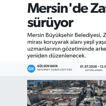
Mersin'de Za
Magazin
sürüyor
Mersin
Mersin Tarihi
Mersin Büyükşehir Belediyesi, Z
mirası koruyarak alanı yeşil y
Özel Haber
uzmanlarının gözetiminde arkeol
yeniden düzenlenecek.
Politika
GÜLSEN KAYA
01.07.2026 - 12:
Resmi İlan
İNTERNET HABER EDITÖRÜ
YAYINLANMA
Sağlık
Spor
Sürmanşet