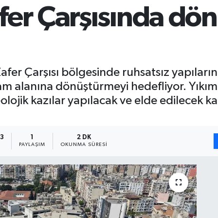
fer Çarşısında d
afer Çarşısı bölgesinde ruhsatsız yapıların
aşam alanına dönüştürmeyi hedefliyor. Yık
ojik kazılar yapılacak ve elde edilecek k
33
1
2 DK
PAYLAŞIM
OKUNMA SÜRESI