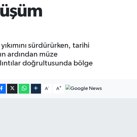
önüşüm
 yıkımını sürdürürken, tarihi
ımın ardından müze
alıntılar doğrultusunda bölge
-
+
A
A