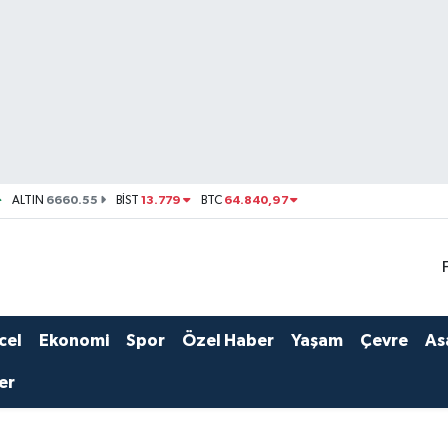
6660.55
13.779
64.840,97
ALTIN
BİST
BTC
cel
Ekonomi
Spor
Özel Haber
Yaşam
Çevre
As
er