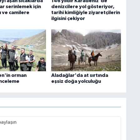
yi aşan sıcaklarda
146 yıldır Karadeniz'de
ar serinlemek için
denizcilere yol gösteriyor,
şı ve camilere
tarihi kimliğiyle ziyaretçilerin
ilgisini çekiyor
en'in orman
Aladağlar'da at sırtında
 inceleme
eşsiz doğa yolculuğu