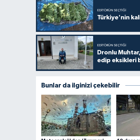
EDITÖRÜN SEÇTIĞI
Türkiye'nin kal
EDITÖRÜN SEÇTIĞI
Dronlu Muhtar,
edip eksikleri 
Bunlar da ilginizi çekebilir