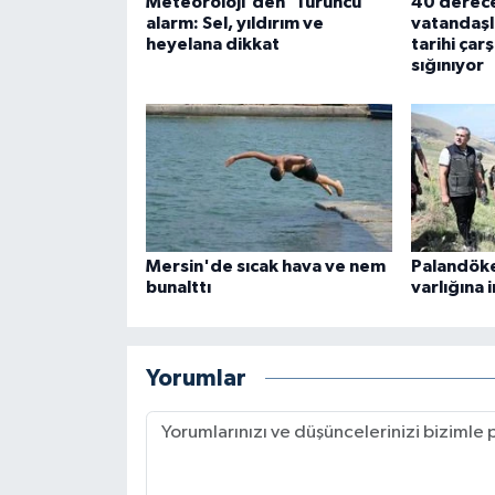
Meteoroloji'den 'Turuncu'
40 derece
alarm: Sel, yıldırım ve
vatandaşl
heyelana dikkat
tarihi çar
sığınıyor
Mersin'de sıcak hava ve nem
Palandök
bunalttı
varlığına
Yorumlar