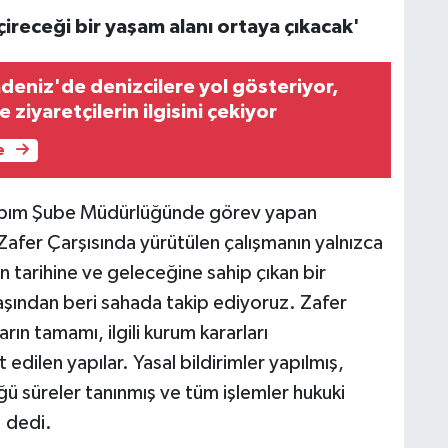
çireceği bir yaşam alanı ortaya çıkacak'
adeniz'de denizcilere yol gösteriyor,
le ziyaretçilerin ilgisini çekiyor
e
ı Yapım Şube Müdürlüğünde görev yapan
afer Çarşısında yürütülen çalışmanın yalnızca
in tarihine ve geleceğine sahip çıkan bir
aşından beri sahada takip ediyoruz. Zafer
ların tamamı, ilgili kurum kararları
dilen yapılar. Yasal bildirimler yapılmış,
 süreler tanınmış ve tüm işlemler hukuki
 dedi.