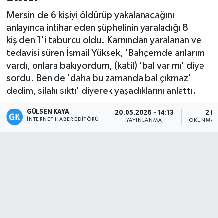
Mersin'de 6 kişiyi öldürüp yakalanacağını
Magazin
anlayınca intihar eden şüphelinin yaraladığı 8
kişiden 1'i taburcu oldu. Karnından yaralanan ve
Mersin
tedavisi süren İsmail Yüksek, 'Bahçemde arılarım
vardı, onlara bakıyordum, (katil) 'bal var mı' diye
Mersin Tarihi
sordu. Ben de 'daha bu zamanda bal çıkmaz'
dedim, silahı sıktı' diyerek yaşadıklarını anlattı.
Özel Haber
GÜLSEN KAYA
20.05.2026 - 14:13
2 D
Politika
İNTERNET HABER EDITÖRÜ
YAYINLANMA
OKUNMA S
Resmi İlan
Sağlık
Spor
Sürmanşet