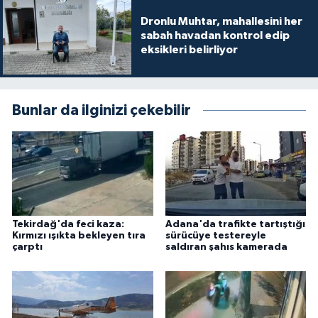
Dronlu Muhtar, mahallesini her
sabah havadan kontrol edip
eksikleri belirliyor
Bunlar da ilginizi çekebilir
Tekirdağ'da feci kaza:
Adana'da trafikte tartıştığı
Kırmızı ışıkta bekleyen tıra
sürücüye testereyle
çarptı
saldıran şahıs kamerada