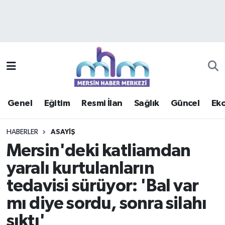
Asayiş
Mersin Hava Durumu
Çevre
Mersin Trafik Yoğunluk Haritası
Eğitim
Süper Lig Puan Durumu ve Fikstür
Genel
Eğitim
Resmi İlan
Sağlık
Güncel
Ek
Ekonomi
Tüm Manşetler
HABERLER
ASAYIŞ
Genel
Son Dakika Haberleri
Mersin'deki katliamdan
yaralı kurtulanların
Güncel
Haber Arşivi
tedavisi sürüyor: 'Bal var
Haberde insan
mı diye sordu, sonra silahı
sıktı'
Kültür - Sanat