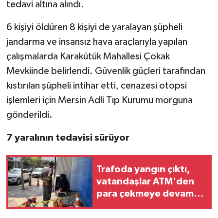
tedavi altına alındı.
6 kişiyi öldüren 8 kişiyi de yaralayan şüpheli
jandarma ve insansız hava araçlarıyla yapılan
çalışmalarda Karakütük Mahallesi Çokak
Mevkiinde belirlendi. Güvenlik güçleri tarafından
kıstırılan şüpheli intihar etti, cenazesi otopsi
işlemleri için Mersin Adli Tıp Kurumu morguna
gönderildi.
7 yaralının tedavisi sürüyor
Trafoda yangın çıktı,
vatandaşlar ATM'den
para çekmeye devam
etti