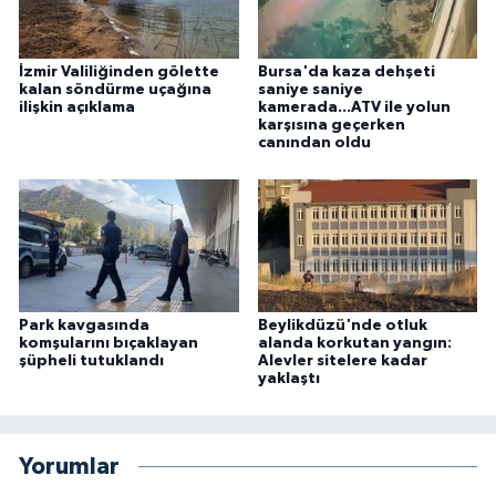
İzmir Valiliğinden gölette
Bursa'da kaza dehşeti
kalan söndürme uçağına
saniye saniye
ilişkin açıklama
kamerada...ATV ile yolun
karşısına geçerken
canından oldu
Park kavgasında
Beylikdüzü'nde otluk
komşularını bıçaklayan
alanda korkutan yangın:
şüpheli tutuklandı
Alevler sitelere kadar
yaklaştı
Yorumlar