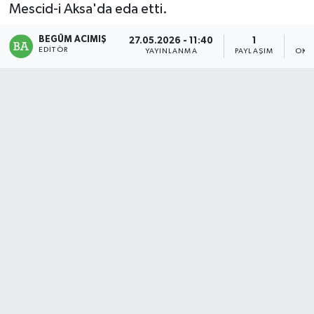
Mescid-i Aksa'da eda etti.
Magazin
BEGÜM ACIMIŞ
27.05.2026 - 11:40
1
EDITÖR
YAYINLANMA
PAYLAŞIM
OKU
Mersin
Mersin Tarihi
Özel Haber
Politika
Resmi İlan
Sağlık
Spor
Sürmanşet