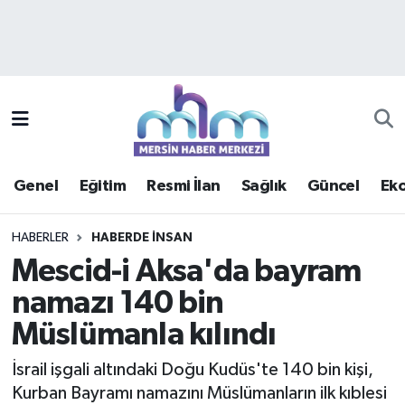
Asayiş
Mersin Hava Durumu
Çevre
Mersin Trafik Yoğunluk Haritası
Eğitim
Süper Lig Puan Durumu ve Fikstür
Genel
Eğitim
Resmi İlan
Sağlık
Güncel
Ek
Ekonomi
Tüm Manşetler
HABERLER
HABERDE INSAN
Genel
Son Dakika Haberleri
Mescid-i Aksa'da bayram
namazı 140 bin
Güncel
Haber Arşivi
Müslümanla kılındı
Haberde insan
İsrail işgali altındaki Doğu Kudüs'te 140 bin kişi,
Kültür - Sanat
Kurban Bayramı namazını Müslümanların ilk kıblesi