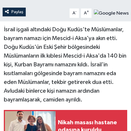
Paylaş
-
+
A
A
Teknoloji
Yaşam
İsrail işgali altındaki Doğu Kudüs'te Müslümanlar,
bayram namazı için Mescid-i Aksa'ya akın etti.
Doğu Kudüs'ün Eski Şehir bölgesindeki
Müslümanların ilk kıblesi Mescid-i Aksa'da 140 bin
kişi, Kurban Bayramı namazını kıldı. İsrail'in
kısıtlamaları gölgesinde bayram namazını eda
eden Müslümanlar, tekbir getirerek dua etti.
Avludaki binlerce kişi namazın ardından
bayramlaşarak, camiden ayrıldı.
Nikah masası hastane
odasına kuruldu