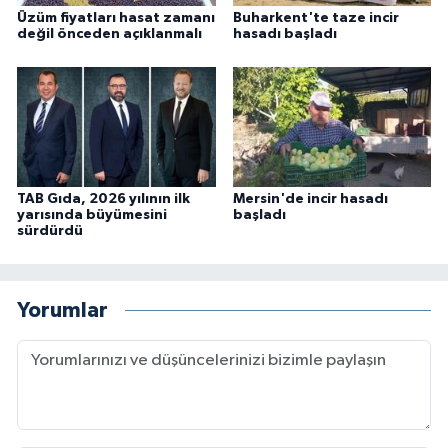
Üzüm fiyatları hasat zamanı
Buharkent'te taze incir
değil önceden açıklanmalı
hasadı başladı
TAB Gıda, 2026 yılının ilk
Mersin'de incir hasadı
yarısında büyümesini
başladı
sürdürdü
Yorumlar