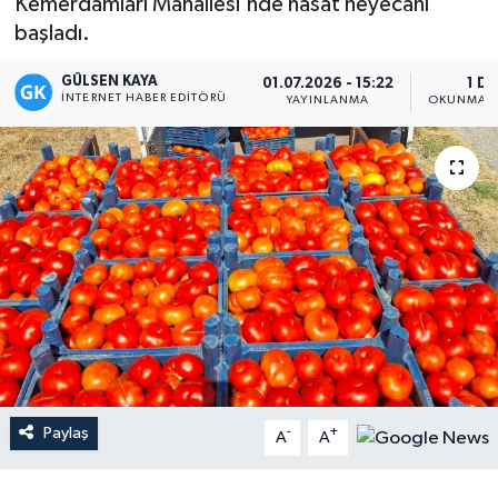
Kemerdamları Mahallesi'nde hasat heyecanı
başladı.
Magazin
GÜLSEN KAYA
01.07.2026 - 15:22
1 DK
Mersin
İNTERNET HABER EDITÖRÜ
YAYINLANMA
OKUNMA S
Mersin Tarihi
Özel Haber
Politika
Resmi İlan
Sağlık
Paylaş
-
+
Spor
A
A
Sürmanşet