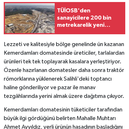
TÜİOSB'den
Teknoloji
sanayicilere 200 bin
metrekarelik yeni
Yaşam
yatırım fırsatı
Lezzeti ve kalitesiyle bölge genelinde ün kazanan
Kemerdamları domatesinde üreticiler, tarlalardan
ürünleri tek tek toplayarak kasalara yerleştiriyor.
Özenle hazırlanan domatesler daha sonra traktör
römorklarına yüklenerek Salihli'deki toptancı
haline gönderiliyor ve pazar ile manav
tezgâhlarında yerini almak üzere dağıtıma çıkıyor.
Kemerdamları domatesinin tüketiciler tarafından
büyük ilgi gördüğünü belirten Mahalle Muhtarı
Ahmet Ayyıldız, yerli ürünün hasadının başladığını