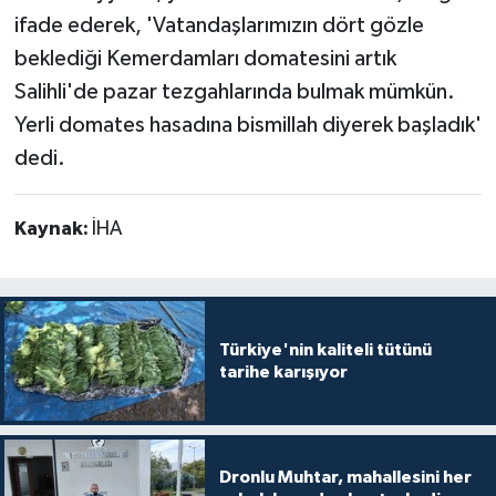
ifade ederek, 'Vatandaşlarımızın dört gözle
beklediği Kemerdamları domatesini artık
Salihli'de pazar tezgahlarında bulmak mümkün.
Yerli domates hasadına bismillah diyerek başladık'
dedi.
Kaynak:
İHA
Türkiye'nin kaliteli tütünü
tarihe karışıyor
Dronlu Muhtar, mahallesini her