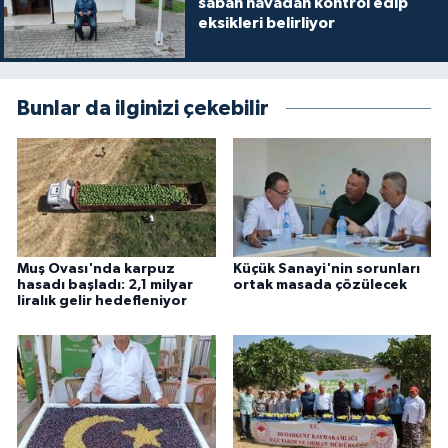
sabah havadan kontrol edip
eksikleri belirliyor
Bunlar da ilginizi çekebilir
Muş Ovası'nda karpuz
Küçük Sanayi'nin sorunları
hasadı başladı: 2,1 milyar
ortak masada çözülecek
liralık gelir hedefleniyor