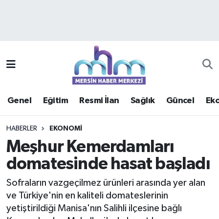
Asayiş
Mersin Hava Durumu
Çevre
Mersin Trafik Yoğunluk Haritası
Eğitim
Süper Lig Puan Durumu ve Fikstür
Genel
Eğitim
Resmi İlan
Sağlık
Güncel
Ek
Ekonomi
Tüm Manşetler
HABERLER
EKONOMI
Genel
Son Dakika Haberleri
Meşhur Kemerdamları
domatesinde hasat başladı
Güncel
Haber Arşivi
Sofraların vazgeçilmez ürünleri arasında yer alan
Haberde insan
ve Türkiye'nin en kaliteli domateslerinin
yetiştirildiği Manisa'nın Salihli ilçesine bağlı
Kültür - Sanat