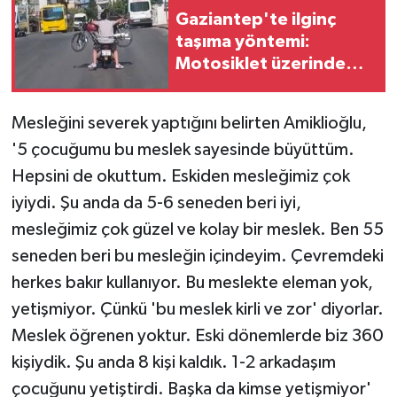
Gaziantep'te ilginç
taşıma yöntemi:
Motosiklet üzerinde
motosiklet taşıdılar
Mesleğini severek yaptığını belirten Amiklioğlu,
'5 çocuğumu bu meslek sayesinde büyüttüm.
Hepsini de okuttum. Eskiden mesleğimiz çok
iyiydi. Şu anda da 5-6 seneden beri iyi,
mesleğimiz çok güzel ve kolay bir meslek. Ben 55
seneden beri bu mesleğin içindeyim. Çevremdeki
herkes bakır kullanıyor. Bu meslekte eleman yok,
yetişmiyor. Çünkü 'bu meslek kirli ve zor' diyorlar.
Meslek öğrenen yoktur. Eski dönemlerde biz 360
kişiydik. Şu anda 8 kişi kaldık. 1-2 arkadaşım
çocuğunu yetiştirdi. Başka da kimse yetişmiyor'