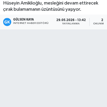
Hüseyin Amiklioğlu, mesleğini devam ettirecek
Magazin
çırak bulamamanın üzüntüsünü yaşıyor.
GÜLSEN KAYA
Mersin
29.05.2026 - 13:42
2 D
İNTERNET HABER EDITÖRÜ
YAYINLANMA
OKUNMA 
Mersin Tarihi
Özel Haber
Politika
Resmi İlan
Sağlık
Spor
Sürmanşet