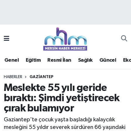
Asayiş
Mersin Hava Durumu
Çevre
Mersin Trafik Yoğunluk Haritası
Eğitim
Süper Lig Puan Durumu ve Fikstür
Genel
Eğitim
Resmi İlan
Sağlık
Güncel
Ek
Ekonomi
Tüm Manşetler
HABERLER
GAZIANTEP
Genel
Son Dakika Haberleri
Meslekte 55 yılı geride
bıraktı: Şimdi yetiştirecek
Güncel
Haber Arşivi
çırak bulamıyor
Haberde insan
Gaziantep'te çocuk yaşta başladığı kalaycılık
Kültür - Sanat
mesleğini 55 yıldır severek sürdüren 66 yaşındaki