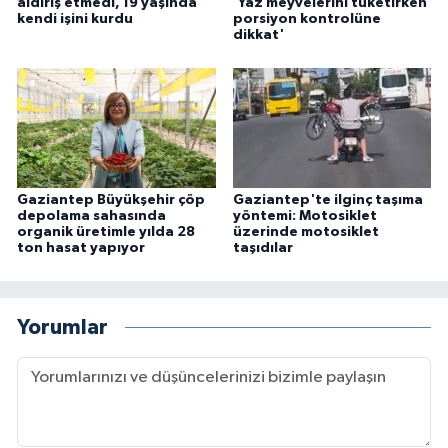
aldırış etmedi, 19 yaşında
'Yaz meyvelerini tüketirken
kendi işini kurdu
porsiyon kontrolüne
dikkat'
Gaziantep Büyükşehir çöp
Gaziantep'te ilginç taşıma
depolama sahasında
yöntemi: Motosiklet
organik üretimle yılda 28
üzerinde motosiklet
ton hasat yapıyor
taşıdılar
Yorumlar