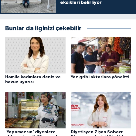
eksikleri belirliyor
Bunlar da ilginizi çekebilir
Hamile kadınlara deniz ve
Yaz gribi aktarlara yöneltti
havuz uyarısı
'Yapamazsın' diyenlere
Diyetisyen Zişan Sobacı: