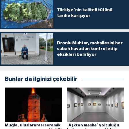
Türkiye'nin kaliteli tütünü
tarihe karışıyor
Dronlu Muhtar, mahallesini her
sabah havadan kontrol edip
eksikleri belirliyor
Bunlar da ilginizi çekebilir
Muğla, uluslararası seramik
'Aşktan meşke' yolculuğu