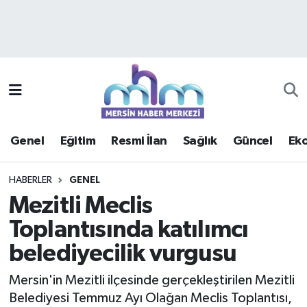
Asayiş
Mersin Hava Durumu
Çevre
Mersin Trafik Yoğunluk Haritası
Eğitim
Süper Lig Puan Durumu ve Fikstür
Genel
Eğitim
Resmi İlan
Sağlık
Güncel
Ek
Ekonomi
Tüm Manşetler
HABERLER
GENEL
Genel
Son Dakika Haberleri
Mezitli Meclis
Toplantısında katılımcı
Güncel
Haber Arşivi
belediyecilik vurgusu
Haberde insan
Mersin'in Mezitli ilçesinde gerçekleştirilen Mezitli
Kültür - Sanat
Belediyesi Temmuz Ayı Olağan Meclis Toplantısı,