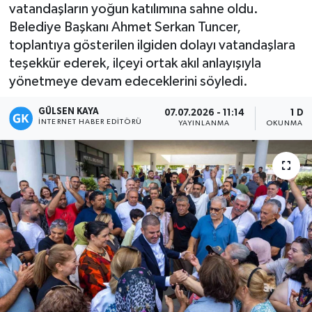
vatandaşların yoğun katılımına sahne oldu.
Magazin
Belediye Başkanı Ahmet Serkan Tuncer,
toplantıya gösterilen ilgiden dolayı vatandaşlara
Mersin
teşekkür ederek, ilçeyi ortak akıl anlayışıyla
yönetmeye devam edeceklerini söyledi.
Mersin Tarihi
GÜLSEN KAYA
07.07.2026 - 11:14
1 DK
İNTERNET HABER EDITÖRÜ
YAYINLANMA
OKUNMA S
Özel Haber
Politika
Resmi İlan
Sağlık
Spor
Sürmanşet