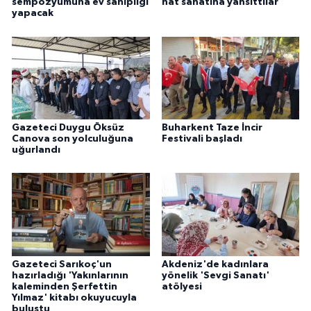
sempozyumuna ev sahipliği
hat sanatına yansıttılar
yapacak
Gazeteci Duygu Öksüz
Buharkent Taze İncir
Canova son yolculuğuna
Festivali başladı
uğurlandı
Gazeteci Sarıkoç'un
Akdeniz'de kadınlara
hazırladığı 'Yakınlarının
yönelik 'Sevgi Sanatı'
kaleminden Şerfettin
atölyesi
Yılmaz' kitabı okuyucuyla
buluştu