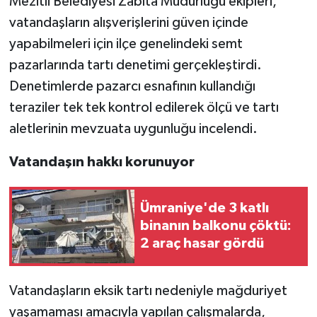
Mezitli Belediyesi Zabıta Müdürlüğü ekipleri,
vatandaşların alışverişlerini güven içinde
Teknoloji
yapabilmeleri için ilçe genelindeki semt
pazarlarında tartı denetimi gerçekleştirdi.
Yaşam
Denetimlerde pazarcı esnafının kullandığı
teraziler tek tek kontrol edilerek ölçü ve tartı
aletlerinin mevzuata uygunluğu incelendi.
Vatandaşın hakkı korunuyor
Ümraniye'de 3 katlı
binanın balkonu çöktü:
2 araç hasar gördü
Vatandaşların eksik tartı nedeniyle mağduriyet
yaşamaması amacıyla yapılan çalışmalarda,