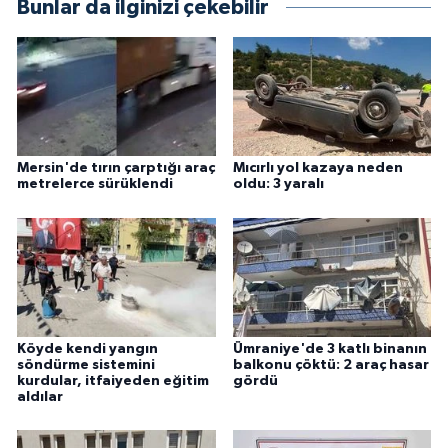
Bunlar da ilginizi çekebilir
Mersin'de tırın çarptığı araç
Mıcırlı yol kazaya neden
metrelerce sürüklendi
oldu: 3 yaralı
Köyde kendi yangın
Ümraniye'de 3 katlı binanın
söndürme sistemini
balkonu çöktü: 2 araç hasar
kurdular, itfaiyeden eğitim
gördü
aldılar