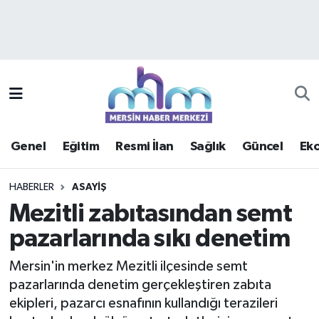
Asayiş
Mersin Hava Durumu
Çevre
Mersin Trafik Yoğunluk Haritası
Eğitim
Süper Lig Puan Durumu ve Fikstür
Genel
Eğitim
Resmi İlan
Sağlık
Güncel
Ek
Ekonomi
Tüm Manşetler
HABERLER
ASAYIŞ
Genel
Son Dakika Haberleri
Mezitli zabıtasından semt
pazarlarında sıkı denetim
Güncel
Haber Arşivi
Mersin'in merkez Mezitli ilçesinde semt
Haberde insan
pazarlarında denetim gerçekleştiren zabıta
ekipleri, pazarcı esnafının kullandığı terazileri
Kültür - Sanat