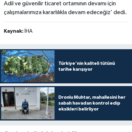
Adil ve güvenilir ticaret ortamının devamı için
çalışmalarımıza kararlılıkla devam edeceğiz' dedi.
Kaynak:
İHA
Türkiye'nin kaliteli tütünü
tarihe karışıyor
Dronlu Muhtar, mahallesini her
sabah havadan kontrol edip
eksikleri belirliyor