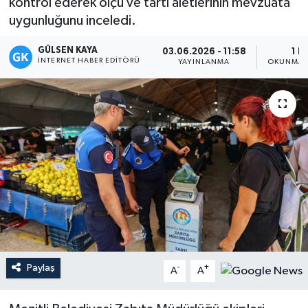
kontrol ederek ölçü ve tartı aletlerinin mevzuata
uygunluğunu inceledi.
Magazin
GÜLSEN KAYA
03.06.2026 - 11:58
1 D
Mersin
İNTERNET HABER EDITÖRÜ
YAYINLANMA
OKUNMA 
Mersin Tarihi
Özel Haber
Politika
Resmi İlan
Sağlık
Paylaş
-
+
Spor
A
A
Sürmanşet