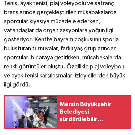
Tenis, ayak tenisi, plaj voleybolu ve satranç
branşlarında gerçekleştirilen müsabakalarda
Teknoloji
sporcular kıyasıya mücadele ederken,
Yaşam
vatandaşlar da organizasyonlara yoğun ilgi
gösteriyor. Kentte bayram coşkusunu sporla
buluşturan turnuvalar, farklı yaş gruplarından
sporcuları bir araya getirirken, müsabakalarda
renkli görüntüler oluştu. Özellikle plaj voleybolu
ve ayak tenisi karşılaşmaları izleyicilerden büyük
ilgi gördü.
Mersin Büyükşehir
Belediyesi
sürdürülebilir
kalkınmada zirvede