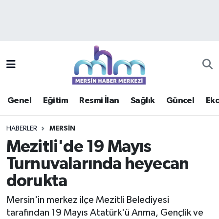
Asayiş
Mersin Hava Durumu
Çevre
Mersin Trafik Yoğunluk Haritası
Eğitim
Süper Lig Puan Durumu ve Fikstür
Genel
Eğitim
Resmi İlan
Sağlık
Güncel
Ek
Ekonomi
Tüm Manşetler
HABERLER
MERSIN
Genel
Son Dakika Haberleri
Mezitli'de 19 Mayıs
Turnuvalarında heyecan
Güncel
Haber Arşivi
dorukta
Haberde insan
Mersin'in merkez ilçe Mezitli Belediyesi
Kültür - Sanat
tarafından 19 Mayıs Atatürk'ü Anma, Gençlik ve