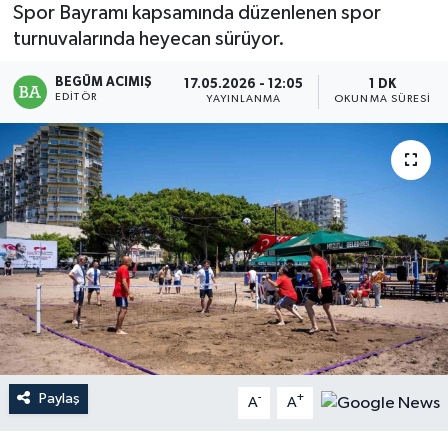
Spor Bayramı kapsamında düzenlenen spor
Magazin
turnuvalarında heyecan sürüyor.
BEGÜM ACIMIŞ
Mersin
17.05.2026 - 12:05
1 DK
EDITÖR
YAYINLANMA
OKUNMA SÜRESI
Mersin Tarihi
Özel Haber
Politika
Resmi İlan
Sağlık
Spor
Paylaş
-
+
A
A
Sürmanşet