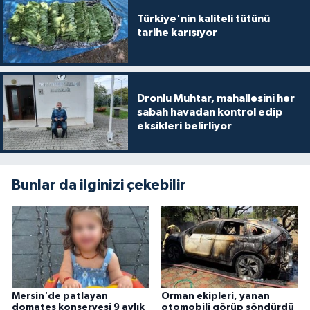
Türkiye'nin kaliteli tütünü
tarihe karışıyor
Dronlu Muhtar, mahallesini her
sabah havadan kontrol edip
eksikleri belirliyor
Bunlar da ilginizi çekebilir
Mersin'de patlayan
Orman ekipleri, yanan
domates konservesi 9 aylık
otomobili görüp söndürdü