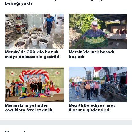
bebeği yaktı
Mersin'de 200 kilo bozuk
Mersin'de incir hasadı
midye dolması ele geçirildi
başladı
Mersin Emniyetinden
Mezitli Belediyesi araç
çocuklara özel etkinlik
filosunu güçlendirdi