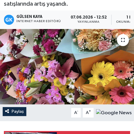
satışlarında artış yaşandı.
Magazin
GÜLSEN KAYA
07.06.2026 - 12:52
1 D
İNTERNET HABER EDITÖRÜ
YAYINLANMA
OKUNMA S
Mersin
Mersin Tarihi
Özel Haber
Politika
Resmi İlan
Sağlık
Paylaş
-
+
A
A
Spor
Sürmanşet