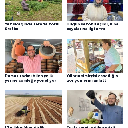
Yaz sıcağında serada zorlu
Düğün sezonu açıldı, kına
üretim
eşyalarına ilgi arttı
Damak tadını bilen çelik
Yılların simitçisi esnaflığın
yerine çömleğe yöneliyor
zor yönlerini anlattı
12 yıllık mühendislik
Tuzla servis edilen erikli