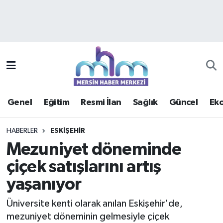
Asayiş
Mersin Hava Durumu
Çevre
Mersin Trafik Yoğunluk Haritası
Eğitim
Süper Lig Puan Durumu ve Fikstür
Genel
Eğitim
Resmi İlan
Sağlık
Güncel
Ek
Ekonomi
Tüm Manşetler
HABERLER
ESKIŞEHIR
Genel
Son Dakika Haberleri
Mezuniyet döneminde
çiçek satışlarını artış
Güncel
Haber Arşivi
yaşanıyor
Haberde insan
Üniversite kenti olarak anılan Eskişehir'de,
Kültür - Sanat
mezuniyet döneminin gelmesiyle çiçek