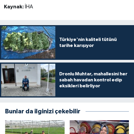
Kaynak:
İHA
Türkiye'nin kaliteli tütünü
tarihe karışıyor
Dronlu Muhtar, mahallesini her
sabah havadan kontrol edip
eksikleri belirliyor
Bunlar da ilginizi çekebilir