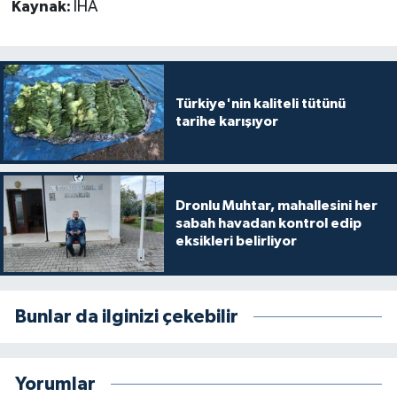
Kaynak:
İHA
Türkiye'nin kaliteli tütünü
tarihe karışıyor
Dronlu Muhtar, mahallesini her
sabah havadan kontrol edip
eksikleri belirliyor
Bunlar da ilginizi çekebilir
Yorumlar