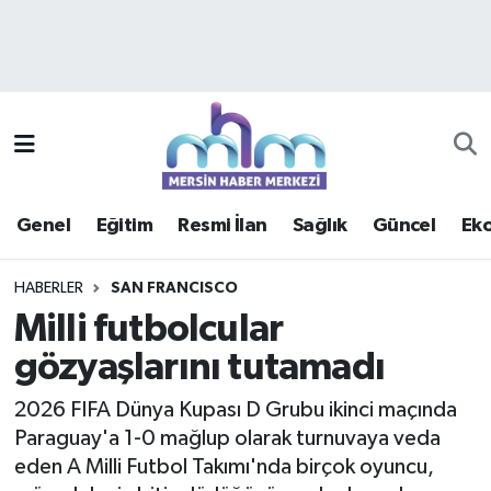
Asayiş
Mersin Hava Durumu
Çevre
Mersin Trafik Yoğunluk Haritası
Eğitim
Süper Lig Puan Durumu ve Fikstür
Genel
Eğitim
Resmi İlan
Sağlık
Güncel
Ek
Ekonomi
Tüm Manşetler
HABERLER
SAN FRANCISCO
Genel
Son Dakika Haberleri
Milli futbolcular
gözyaşlarını tutamadı
Güncel
Haber Arşivi
2026 FIFA Dünya Kupası D Grubu ikinci maçında
Haberde insan
Paraguay'a 1-0 mağlup olarak turnuvaya veda
eden A Milli Futbol Takımı'nda birçok oyuncu,
Kültür - Sanat