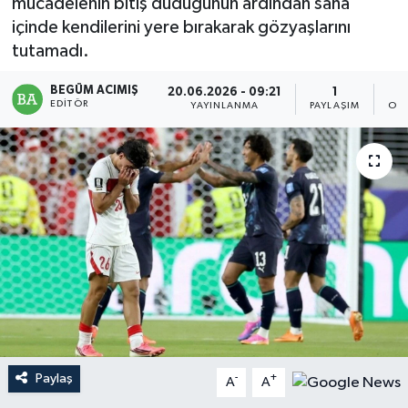
mücadelenin bitiş düdüğünün ardından saha
içinde kendilerini yere bırakarak gözyaşlarını
Magazin
tutamadı.
Mersin
BEGÜM ACIMIŞ
20.06.2026 - 09:21
1
EDITÖR
YAYINLANMA
PAYLAŞIM
OK
Mersin Tarihi
Özel Haber
Politika
Resmi İlan
Sağlık
Spor
Paylaş
-
+
A
A
Sürmanşet