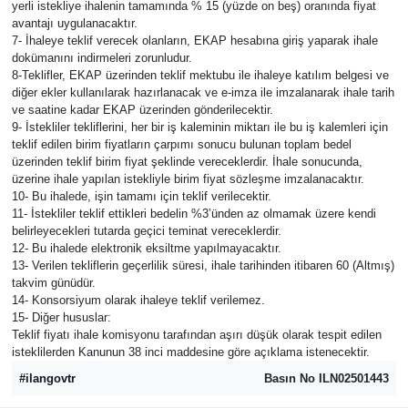
yerli istekliye ihalenin tamamında % 15 (yüzde on beş) oranında fiyat
avantajı uygulanacaktır.
7- İhaleye teklif verecek olanların, EKAP hesabına giriş yaparak ihale
dokümanını indirmeleri zorunludur.
8-Teklifler, EKAP üzerinden teklif mektubu ile ihaleye katılım belgesi ve
diğer ekler kullanılarak hazırlanacak ve e-imza ile imzalanarak ihale tarih
ve saatine kadar EKAP üzerinden gönderilecektir.
9- İstekliler tekliflerini, her bir iş kaleminin miktarı ile bu iş kalemleri için
teklif edilen birim fiyatların çarpımı sonucu bulunan toplam bedel
üzerinden teklif birim fiyat şeklinde vereceklerdir. İhale sonucunda,
üzerine ihale yapılan istekliyle birim fiyat sözleşme imzalanacaktır.
10- Bu ihalede, işin tamamı için teklif verilecektir.
11- İstekliler teklif ettikleri bedelin %3’ünden az olmamak üzere kendi
belirleyecekleri tutarda geçici teminat vereceklerdir.
12- Bu ihalede elektronik eksiltme yapılmayacaktır.
13- Verilen tekliflerin geçerlilik süresi, ihale tarihinden itibaren 60 (Altmış)
takvim günüdür.
14- Konsorsiyum olarak ihaleye teklif verilemez.
15- Diğer hususlar:
Teklif fiyatı ihale komisyonu tarafından aşırı düşük olarak tespit edilen
isteklilerden Kanunun 38 inci maddesine göre açıklama istenecektir.
#ilangovtr
Basın No ILN02501443