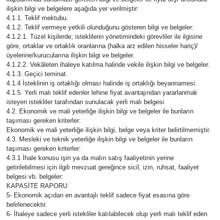
ilişkin bilgi ve belgelere aşağıda yer verilmiştir:
4.1.1. Teklif mektubu.
Teknoloji
4.1.2. Teklif vermeye yetkili olunduğunu gösteren bilgi ve belgeler:
4.1.2.1. Tüzel kişilerde; isteklilerin yönetimindeki görevliler ile ilgisine
göre, ortaklar ve ortaklık oranlarına (halka arz edilen hisseler hariç)/
Yaşam
üyelerine/kurucularına ilişkin bilgi ve belgeler.
4.1.2.2. Vekâleten ihaleye katılma halinde vekile ilişkin bilgi ve belgeler.
4.1.3. Geçici teminat.
4.1.4 İsteklinin iş ortaklığı olması halinde iş ortaklığı beyannamesi.
4.1.5. Yerli malı teklif edenler lehine fiyat avantajından yararlanmak
isteyen istekliler tarafından sunulacak yerli malı belgesi
4.2. Ekonomik ve mali yeterliğe ilişkin bilgi ve belgeler ile bunların
taşıması gereken kriterler:
Ekonomik ve mali yeterliğe ilişkin bilgi, belge veya kriter belirtilmemiştir.
4.3. Mesleki ve teknik yeterliğe ilişkin bilgi ve belgeler ile bunların
taşıması gereken kriterler:
4.3.1 İhale konusu işin ya da malın satış faaliyetinin yerine
getirilebilmesi için ilgili mevzuat gereğince sicil, izin, ruhsat, faaliyet
belgesi vb. belgeler:
KAPASİTE RAPORU
5- Ekonomik açıdan en avantajlı teklif sadece fiyat esasına göre
belirlenecektir.
6- İhaleye sadece yerli istekliler katılabilecek olup yerli malı teklif eden