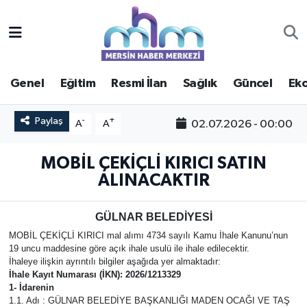
Asayiş
Mersin Hava Durumu
Genel
Eğitim
Resmi İlan
Sağlık
Güncel
Ek
Çevre
Mersin Trafik Yoğunluk Haritası
Paylaş
Eğitim
Süper Lig Puan Durumu ve Fikstür
-
+
02.07.2026 - 00:00
A
A
Ekonomi
Tüm Manşetler
MOBİL ÇEKİÇLİ KIRICI SATIN
ALINACAKTIR
Genel
Son Dakika Haberleri
GÜLNAR BELEDİYESİ
Güncel
Haber Arşivi
MOBİL ÇEKİÇLİ KIRICI mal alımı 4734 sayılı Kamu İhale Kanunu’nun
19 uncu maddesine göre açık ihale usulü ile ihale edilecektir.
Haberde insan
İhaleye ilişkin ayrıntılı bilgiler aşağıda yer almaktadır:
İhale Kayıt Numarası (İKN): 2026/1213329
1- İdarenin
Kültür - Sanat
1.1. Adı : GÜLNAR BELEDİYE BAŞKANLIĞI MADEN OCAĞI VE TAŞ