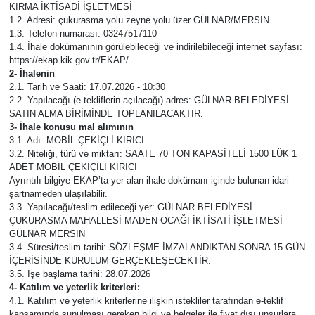
KIRMA İKTİSADİ İŞLETMESİ
1.2. Adresi: çukurasma yolu zeyne yolu üzer GÜLNAR/MERSİN
Magazin
1.3. Telefon numarası: 03247517110
1.4. İhale dokümanının görülebileceği ve indirilebileceği internet sayfası:
Mersin
https://ekap.kik.gov.tr/EKAP/
2- İhalenin
2.1. Tarih ve Saati: 17.07.2026 - 10:30
Mersin Tarihi
2.2. Yapılacağı (e-tekliflerin açılacağı) adres: GÜLNAR BELEDİYESİ
SATIN ALMA BİRİMİNDE TOPLANILACAKTIR.
3- İhale konusu mal alımının
Özel Haber
3.1. Adı: MOBİL ÇEKİÇLİ KIRICI
3.2. Niteliği, türü ve miktarı: SAATE 70 TON KAPASİTELİ 1500 LÜK 1
ADET MOBİL ÇEKİÇİLİ KIRICI
Politika
Ayrıntılı bilgiye EKAP’ta yer alan ihale dokümanı içinde bulunan idari
şartnameden ulaşılabilir.
Resmi İlan
3.3. Yapılacağı/teslim edileceği yer: GÜLNAR BELEDİYESİ
ÇUKURASMA MAHALLESİ MADEN OCAĞI İKTİSATİ İŞLETMESİ
GÜLNAR MERSİN
Sağlık
3.4. Süresi/teslim tarihi: SÖZLEŞME İMZALANDIKTAN SONRA 15 GÜN
İÇERİSİNDE KURULUM GERÇEKLEŞECEKTİR.
3.5. İşe başlama tarihi: 28.07.2026
Spor
4- Katılım ve yeterlik kriterleri:
4.1. Katılım ve yeterlik kriterlerine ilişkin istekliler tarafından e-teklif
Sürmanşet
kapsamında sunulması gereken bilgi ve belgeler ile fiyat dışı unsurlara