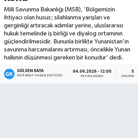
Milli Savunma Bakanlığı (MSB), 'Bölgemizin
Magazin
ihtiyacı olan husus; silahlanma yarışları ve
gerginliği artıracak adımlar yerine, uluslararası
Mersin
hukuk temelinde iş birliği ve diyalog ortamının
güçlendirilmesidir. Bununla birlikte Yunanistan'ın
Mersin Tarihi
savunma harcamalarını artırması, öncelikle Yunan
halkının düşünmesi gereken bir konudur' dedi.
Özel Haber
GÜLSEN KAYA
04.06.2026 - 12:00
5 
Politika
İNTERNET HABER EDITÖRÜ
YAYINLANMA
OKUNMA 
Resmi İlan
Sağlık
Spor
Sürmanşet