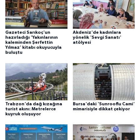
Gazeteci Sarıkoç'un
Akdeniz'de kadınlara
hazırladığı 'Yakınlarının
yönelik 'Sevgi Sanatı'
kaleminden Şerfettin
atölyesi
Yılmaz' kitabı okuyucuyla
buluştu
Trabzon'da dağ kızağına
Bursa'daki 'Sunrooflu Cami'
turist akını: Metrelerce
mimarisiyle dikkat çekiyor
kuyruk oluşuyor