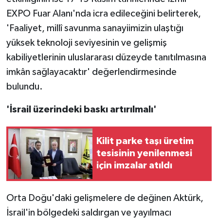
EXPO Fuar Alanı'nda icra edileceğini belirterek,
'Faaliyet, millî savunma sanayiimizin ulaştığı
yüksek teknoloji seviyesinin ve gelişmiş
kabiliyetlerinin uluslararası düzeyde tanıtılmasına
imkân sağlayacaktır' değerlendirmesinde
bulundu.
'İsrail üzerindeki baskı artırılmalı'
Kilit parke taşı üretim
tesisinin yenilenmesi
için imzalar atıldı
Orta Doğu'daki gelişmelere de değinen Aktürk,
İsrail'in bölgedeki saldırgan ve yayılmacı