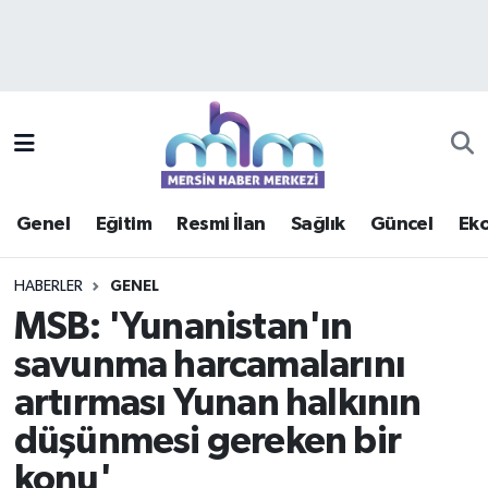
Asayiş
Mersin Hava Durumu
Çevre
Mersin Trafik Yoğunluk Haritası
Eğitim
Süper Lig Puan Durumu ve Fikstür
Genel
Eğitim
Resmi İlan
Sağlık
Güncel
Ek
Ekonomi
Tüm Manşetler
HABERLER
GENEL
Genel
Son Dakika Haberleri
MSB: 'Yunanistan'ın
savunma harcamalarını
Güncel
Haber Arşivi
artırması Yunan halkının
Haberde insan
düşünmesi gereken bir
konu'
Kültür - Sanat