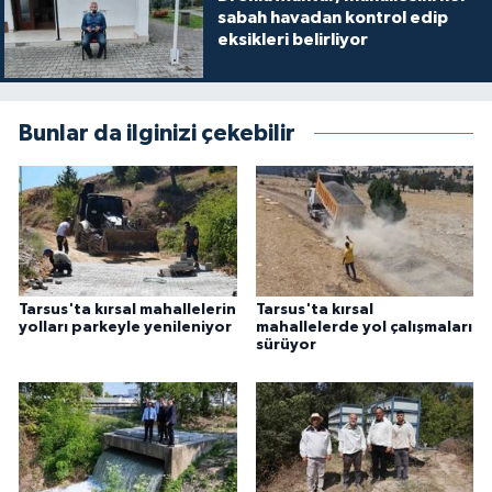
sabah havadan kontrol edip
eksikleri belirliyor
Bunlar da ilginizi çekebilir
Tarsus'ta kırsal mahallelerin
Tarsus'ta kırsal
yolları parkeyle yenileniyor
mahallelerde yol çalışmaları
sürüyor