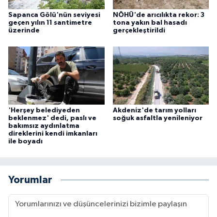
Sapanca Gölü'nün seviyesi
NÖHÜ'de arıcılıkta rekor: 3
geçen yılın 11 santimetre
tona yakın bal hasadı
üzerinde
gerçekleştirildi
'Herşey belediyeden
Akdeniz'de tarım yolları
beklenmez' dedi, paslı ve
soğuk asfaltla yenileniyor
bakımsız aydınlatma
direklerini kendi imkanları
ile boyadı
Yorumlar