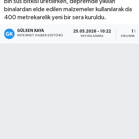
bin süs bitkisi üretilirken, depremde yıkılan
binalardan elde edilen malzemeler kullanılarak da
Magazin
400 metrekarelik yeni bir sera kuruldu.
Mersin
GÜLSEN KAYA
25.05.2026 - 10:22
1 D
İNTERNET HABER EDITÖRÜ
YAYINLANMA
OKUNMA 
Mersin Tarihi
Özel Haber
Politika
Resmi İlan
Sağlık
Spor
Sürmanşet