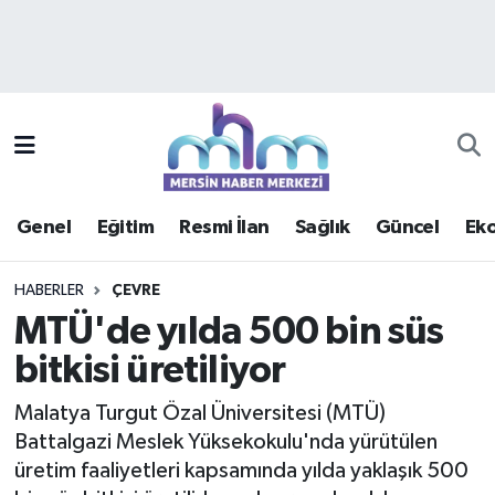
Asayiş
Mersin Hava Durumu
Çevre
Mersin Trafik Yoğunluk Haritası
Eğitim
Süper Lig Puan Durumu ve Fikstür
Genel
Eğitim
Resmi İlan
Sağlık
Güncel
Ek
Ekonomi
Tüm Manşetler
HABERLER
ÇEVRE
Genel
Son Dakika Haberleri
MTÜ'de yılda 500 bin süs
bitkisi üretiliyor
Güncel
Haber Arşivi
Malatya Turgut Özal Üniversitesi (MTÜ)
Haberde insan
Battalgazi Meslek Yüksekokulu'nda yürütülen
üretim faaliyetleri kapsamında yılda yaklaşık 500
Kültür - Sanat