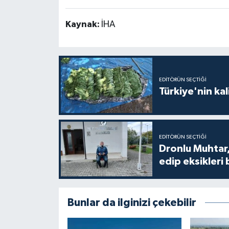
Kaynak:
İHA
EDITÖRÜN SEÇTIĞI
Türkiye'nin kal
EDITÖRÜN SEÇTIĞI
Dronlu Muhtar,
edip eksikleri 
Bunlar da ilginizi çekebilir