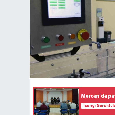
Teknoloji
Yaşam
Mercan'da pata
İçeriği Görüntül