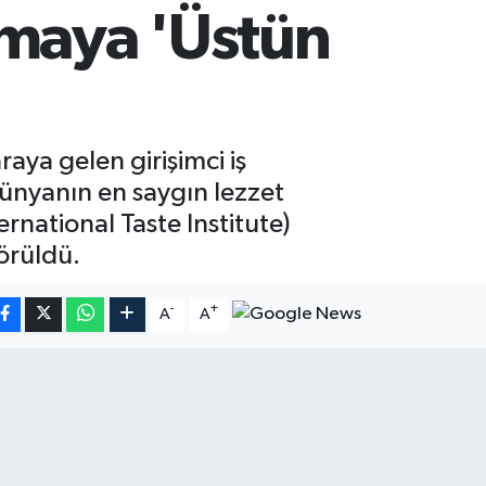
rmaya 'Üstün
aya gelen girişimci iş
dünyanın en saygın lezzet
rnational Taste Institute)
örüldü.
-
+
A
A