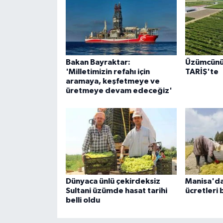
Bakan Bayraktar:
Üzümcünü
'Milletimizin refahı için
TARİŞ'te
aramaya, keşfetmeye ve
üretmeye devam edeceğiz'
Dünyaca ünlü çekirdeksiz
Manisa'da 
Sultani üzümde hasat tarihi
ücretleri b
belli oldu