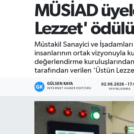
MÜSİAD üyele
Magazin
Lezzet' ödül
Mersin
Mersin Tarihi
Müstakil Sanayici ve İşadamları
insanlarının ortak vizyonuyla 
Özel Haber
değerlendirme kuruluşlarından bi
tarafından verilen 'Üstün Lezz
Politika
GÜLSEN KAYA
02.06.2026 - 17
Resmi İlan
İNTERNET HABER EDITÖRÜ
YAYINLANMA
Sağlık
Spor
Sürmanşet