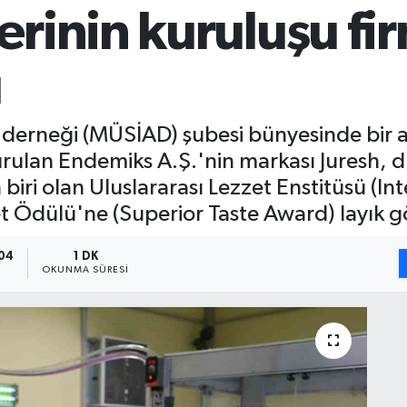
rinin kuruluşu fi
ü
 derneği (MÜSİAD) şubesi bünyesinde bir ar
kurulan Endemiks A.Ş.'nin markası Juresh, 
ri olan Uluslararası Lezzet Enstitüsü (Inte
et Ödülü'ne (Superior Taste Award) layık g
:04
1 DK
OKUNMA SÜRESI