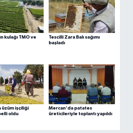
n kulağı TMO ve
Tescilli Zara Balı sağımı
başladı
üzüm işçiliği
Mercan'da patates
elli oldu
üreticileriyle toplantı yapıldı