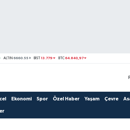
6660.55
13.779
64.840,97
ALTIN
BİST
BTC
cel
Ekonomi
Spor
Özel Haber
Yaşam
Çevre
As
er