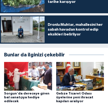
tarihe karışıyor
Dronlu Muhtar, mahallesini her
sabah havadan kontrol edip
eksikleri belirliyor
Bunlar da ilginizi çekebilir
Sorgun'da dereceye giren
Gebze Ticaret Odası
bal sanatçıya hediye
üyelerine yeni ihracat
edilecek
kapıları aralıyor