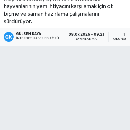
hayvanlarının yem ihtiyacını karşılamak için ot
Magazin
biçme ve saman hazırlama çalışmalarını
sürdürüyor.
Mersin
GÜLSEN KAYA
09.07.2026 - 09:21
1 D
İNTERNET HABER EDITÖRÜ
Mersin Tarihi
YAYINLANMA
OKUNMA 
Özel Haber
Politika
Resmi İlan
Sağlık
Spor
Sürmanşet