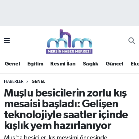
Asayiş
Mersin Hava Durumu
Çevre
Mersin Trafik Yoğunluk Haritası
Eğitim
Süper Lig Puan Durumu ve Fikstür
Genel
Eğitim
Resmi İlan
Sağlık
Güncel
Ek
Ekonomi
Tüm Manşetler
HABERLER
GENEL
Genel
Son Dakika Haberleri
Muşlu besicilerin zorlu kış
mesaisi başladı: Gelişen
Güncel
Haber Arşivi
teknolojiyle saatler içinde
Haberde insan
kışlık yem hazırlanıyor
Kültür - Sanat
Muş'ta besiciler, kış mevsimi öncesinde