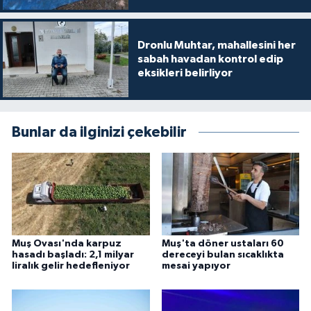
Dronlu Muhtar, mahallesini her
sabah havadan kontrol edip
eksikleri belirliyor
Bunlar da ilginizi çekebilir
Muş Ovası'nda karpuz
Muş'ta döner ustaları 60
hasadı başladı: 2,1 milyar
dereceyi bulan sıcaklıkta
liralık gelir hedefleniyor
mesai yapıyor