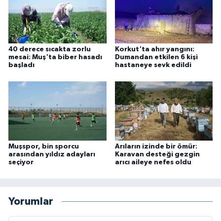
40 derece sıcakta zorlu
Korkut'ta ahır yangını:
mesai: Muş'ta biber hasadı
Dumandan etkilen 6 kişi
başladı
hastaneye sevk edildi
Muşspor, bin sporcu
Arıların izinde bir ömür:
arasından yıldız adayları
Karavan desteği gezgin
seçiyor
arıcı aileye nefes oldu
Yorumlar