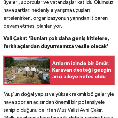
üyeleri, sporcular ve vatandaşlar katıldı. Olumsuz
hava şartları nedeniyle yarışma uçuşları
ertelenirken, organizasyonun yarından itibaren
devam etmesi planlanıyor.
Vali Çakır: 'Bunları çok daha geniş kitlelere,
farklı açılardan duyurmamıza vesile olacak'
Arıların izinde bir ömür:
Karavan desteği gezgin
arıcı aileye nefes oldu
Muş'un doğal yapısı ve yüksek rakımlı bölgeleriyle
hava sporları açısından önemli bir potansiyele
sahip olduğunu belirten Muş Valisi Avni Çakır,
'Belki bazılarınız hayatında ilk defa bu coğrafyaya