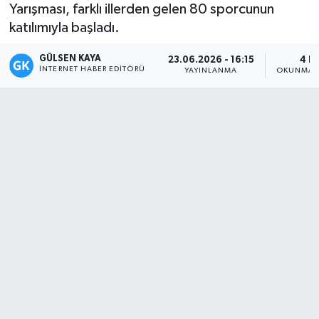
Yarışması, farklı illerden gelen 80 sporcunun
Magazin
katılımıyla başladı.
GÜLSEN KAYA
Mersin
23.06.2026 - 16:15
4 D
İNTERNET HABER EDITÖRÜ
YAYINLANMA
OKUNMA S
Mersin Tarihi
Özel Haber
Politika
Resmi İlan
Sağlık
Spor
Sürmanşet