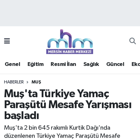
Asayiş
Mersin Hava Durumu
Çevre
Mersin Trafik Yoğunluk Haritası
Eğitim
Süper Lig Puan Durumu ve Fikstür
Genel
Eğitim
Resmi İlan
Sağlık
Güncel
Ek
Ekonomi
Tüm Manşetler
HABERLER
MUŞ
Genel
Son Dakika Haberleri
Muş'ta Türkiye Yamaç
Paraşütü Mesafe Yarışması
Güncel
Haber Arşivi
başladı
Haberde insan
Muş'ta 2 bin 645 rakımlı Kurtik Dağı'nda
Kültür - Sanat
düzenlenen Türkiye Yamaç Paraşütü Mesafe