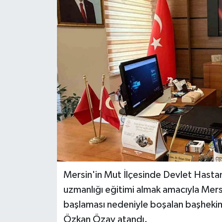
Teknoloji
Yaşam
Mersin'in Mut İlçesinde Devlet Hasta
uzmanlığı eğitimi almak amacıyla Mers
başlaması nedeniyle boşalan başhekim
Özkan Özay atandı.