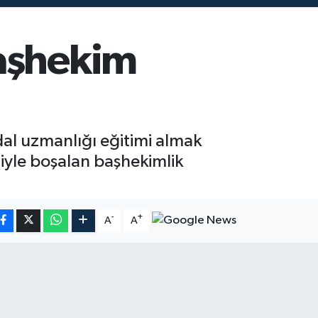
başhekim
dal uzmanlığı eğitimi almak
iyle boşalan başhekimlik
-
+
A
A