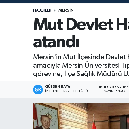
Magazin
HABERLER
MERSIN
Mut Devlet H
Mersin
atandı
Mersin Tarihi
Özel Haber
Mersin'in Mut İlçesinde Devlet
amacıyla Mersin Üniversitesi T
Politika
görevine, İlçe Sağlık Müdürü 
Resmi İlan
GÜLSEN KAYA
06.07.2026 - 16:
İNTERNET HABER EDITÖRÜ
YAYINLANMA
Sağlık
Spor
Sürmanşet