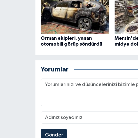
Orman ekipleri, yanan
Mersin'de
otomobili görüp söndürdü
midye dolm
Yorumlar
Gönder