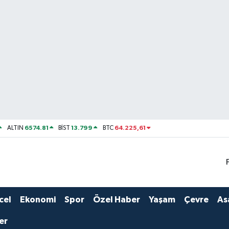
6574.81
13.799
64.225,61
ALTIN
BİST
BTC
cel
Ekonomi
Spor
Özel Haber
Yaşam
Çevre
As
er