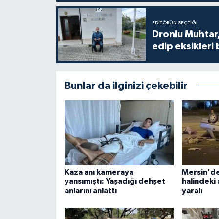
EDITÖRÜN SEÇTIĞI
Dronlu Muhtar,
edip eksikleri 
Bunlar da ilginizi çekebilir
Kaza anı kameraya
Mersin'de
yansımıştı: Yaşadığı dehşet
halindeki 
anlarını anlattı
yaralı