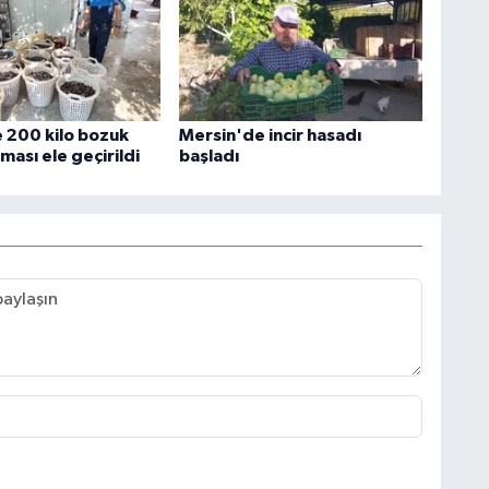
 200 kilo bozuk
Mersin'de incir hasadı
ası ele geçirildi
başladı