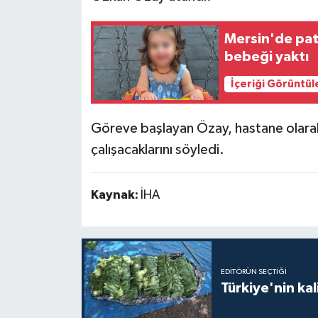
Mersin'de pat
bebeği yaktı
İçeriği Görüntül
Göreve başlayan Özay, hastane olarak 
çalışacaklarını söyledi.
Kaynak:
İHA
EDITÖRÜN SEÇTIĞI
Türkiye'nin kal