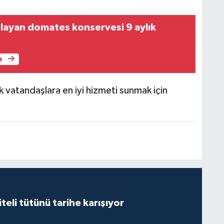
layan domates konservesi 9 aylık
e
vatandaşlara en iyi hizmeti sunmak için
iteli tütünü tarihe karışıyor