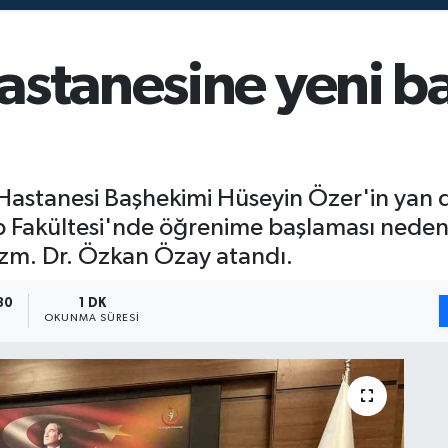
astanesine yeni 
 Hastanesi Başhekimi Hüseyin Özer'in yan 
ıp Fakültesi'nde öğrenime başlaması neden
Uzm. Dr. Özkan Özay atandı.
30
1 DK
OKUNMA SÜRESI