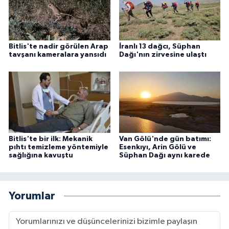
Bitlis'te nadir görülen Arap
İranlı 13 dağcı, Süphan
tavşanı kameralara yansıdı
Dağı'nın zirvesine ulaştı
Bitlis'te bir ilk: Mekanik
Van Gölü'nde gün batımı:
pıhtı temizleme yöntemiyle
Esenkıyı, Arin Gölü ve
sağlığına kavuştu
Süphan Dağı aynı karede
Yorumlar