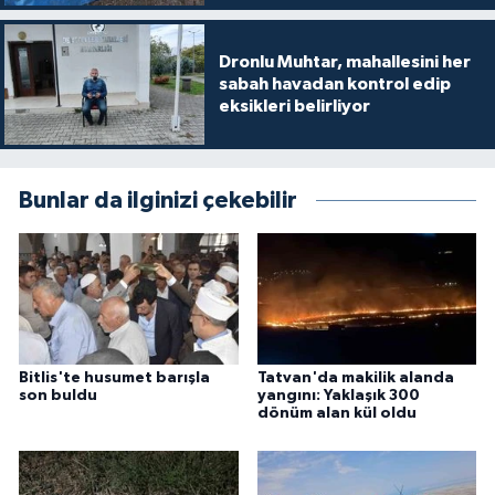
Dronlu Muhtar, mahallesini her
sabah havadan kontrol edip
eksikleri belirliyor
Bunlar da ilginizi çekebilir
Bitlis'te husumet barışla
Tatvan'da makilik alanda
son buldu
yangını: Yaklaşık 300
dönüm alan kül oldu