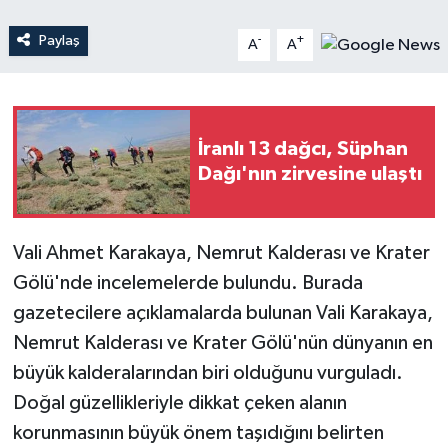
Paylaş
-
+
A
A
Teknoloji
Yaşam
İranlı 13 dağcı, Süphan
Dağı'nın zirvesine ulaştı
Vali Ahmet Karakaya, Nemrut Kalderası ve Krater
Gölü'nde incelemelerde bulundu. Burada
gazetecilere açıklamalarda bulunan Vali Karakaya,
Nemrut Kalderası ve Krater Gölü'nün dünyanın en
büyük kalderalarından biri olduğunu vurguladı.
Doğal güzellikleriyle dikkat çeken alanın
korunmasının büyük önem taşıdığını belirten