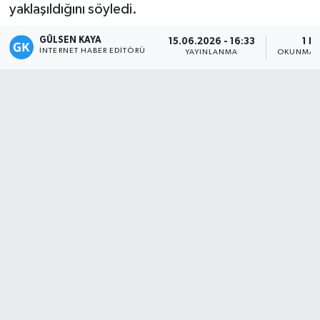
yaklaşıldığını söyledi.
Magazin
GÜLSEN KAYA
15.06.2026 - 16:33
1 D
İNTERNET HABER EDITÖRÜ
YAYINLANMA
OKUNMA S
Mersin
Mersin Tarihi
Özel Haber
Politika
Resmi İlan
Sağlık
Spor
Sürmanşet