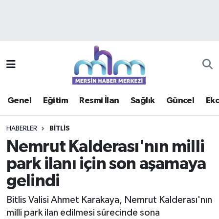
Asayiş
Mersin Hava Durumu
Çevre
Mersin Trafik Yoğunluk Haritası
Eğitim
Süper Lig Puan Durumu ve Fikstür
Genel
Eğitim
Resmi İlan
Sağlık
Güncel
Ek
Ekonomi
Tüm Manşetler
HABERLER
BITLIS
Genel
Son Dakika Haberleri
Nemrut Kalderası'nın milli
park ilanı için son aşamaya
Güncel
Haber Arşivi
gelindi
Haberde insan
Bitlis Valisi Ahmet Karakaya, Nemrut Kalderası'nın
Kültür - Sanat
milli park ilan edilmesi sürecinde sona