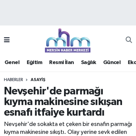
Asayiş
Mersin Hava Durumu
Çevre
Mersin Trafik Yoğunluk Haritası
Eğitim
Süper Lig Puan Durumu ve Fikstür
Genel
Eğitim
Resmi İlan
Sağlık
Güncel
Ek
Ekonomi
Tüm Manşetler
HABERLER
ASAYIŞ
Genel
Son Dakika Haberleri
Nevşehir'de parmağı
kıyma makinesine sıkışan
Güncel
Haber Arşivi
esnafı itfaiye kurtardı
Haberde insan
Nevşehir'de sokakta et çeken bir esnafın parmağı
Kültür - Sanat
kıyma makinesine sıkıştı. Olay yerine sevk edilen