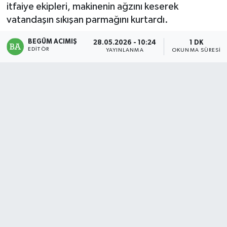
itfaiye ekipleri, makinenin ağzını keserek
Magazin
vatandaşın sıkışan parmağını kurtardı.
BEGÜM ACIMIŞ
Mersin
28.05.2026 - 10:24
1 DK
EDITÖR
YAYINLANMA
OKUNMA SÜRESI
Mersin Tarihi
Özel Haber
Politika
Resmi İlan
Sağlık
Spor
Sürmanşet