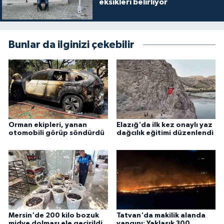
eksikleri belirliyor
Bunlar da ilginizi çekebilir
Orman ekipleri, yanan
Elazığ'da ilk kez onaylı yaz
otomobili görüp söndürdü
dağcılık eğitimi düzenlendi
Mersin'de 200 kilo bozuk
Tatvan'da makilik alanda
midye dolması ele geçirildi
yangını: Yaklaşık 300