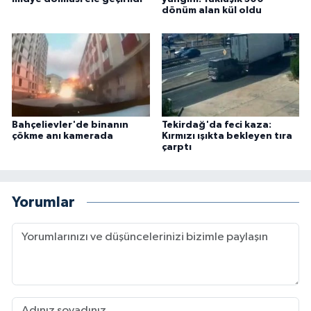
dönüm alan kül oldu
Bahçelievler'de binanın
Tekirdağ'da feci kaza:
çökme anı kamerada
Kırmızı ışıkta bekleyen tıra
çarptı
Yorumlar