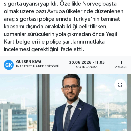
sigorta uyarısı yapıldı. Özellikle Norveç başta
Magazin
olmak üzere bazı Avrupa ülkelerinde düzenlenen
araç sigortası poliçelerinde Türkiye'nin teminat
Mersin
kapsamı dışında bırakılabildiği belirtilirken,
uzmanlar sürücülerin yola çıkmadan önce Yeşil
Mersin Tarihi
Kart belgeleri ile poliçe şartlarını mutlaka
incelemesi gerektiğini ifade etti.
Özel Haber
GÜLSEN KAYA
30.06.2026 - 11:05
1
İNTERNET HABER EDITÖRÜ
YAYINLANMA
PAYLAŞIM
Politika
Resmi İlan
Sağlık
Spor
Sürmanşet