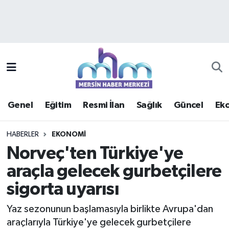
Asayiş
Mersin Hava Durumu
Çevre
Mersin Trafik Yoğunluk Haritası
Eğitim
Süper Lig Puan Durumu ve Fikstür
Genel
Eğitim
Resmi İlan
Sağlık
Güncel
Ek
Ekonomi
Tüm Manşetler
HABERLER
EKONOMI
Genel
Son Dakika Haberleri
Norveç'ten Türkiye'ye
araçla gelecek gurbetçilere
Güncel
Haber Arşivi
sigorta uyarısı
Haberde insan
Yaz sezonunun başlamasıyla birlikte Avrupa'dan
Kültür - Sanat
araçlarıyla Türkiye'ye gelecek gurbetçilere