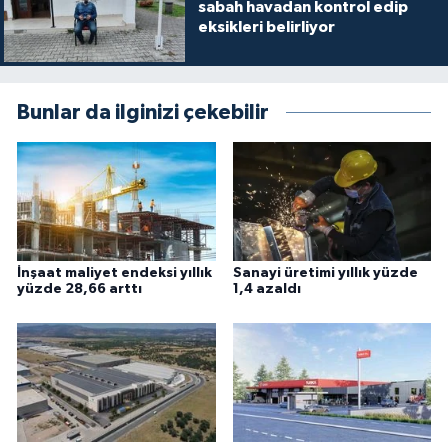
sabah havadan kontrol edip
eksikleri belirliyor
Bunlar da ilginizi çekebilir
İnşaat maliyet endeksi yıllık
Sanayi üretimi yıllık yüzde
yüzde 28,66 arttı
1,4 azaldı