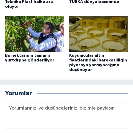
Teknika Plast halka arz
TURKA dünya basınında
oluyor
Bu nektarinin tamamı
Kuyumcular altın
yurtdışına gönderiliyor
fiyatlarındaki hareketliliğin
piyasaya yansıyacağına
düşünüyor
Yorumlar