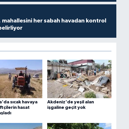
 mahallesini her sabah havadan kontrol
belirliyor
'da sıcak havaya
Akdeniz'de yeşil alan
tçilerin hasat
işgaline geçit yok
aşladı