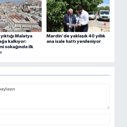
yıktığı Malatya
Mardin'de yaklaşık 40 yıllık
ağa kalkıyor:
ana isale hattı yenileniyor
i sokağında ilk
ı