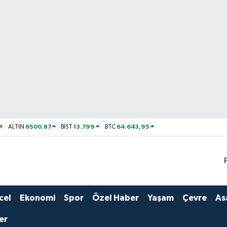
6500.87
13.799
64.643,95
ALTIN
BİST
BTC
cel
Ekonomi
Spor
Özel Haber
Yaşam
Çevre
As
er