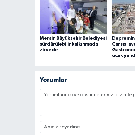
Mersin Büyükşehir Belediyesi
Depremin 
sürdürülebilir kalkınmada
Çarşısı ay
zirvede
Gastronom
ocak yand
Yorumlar