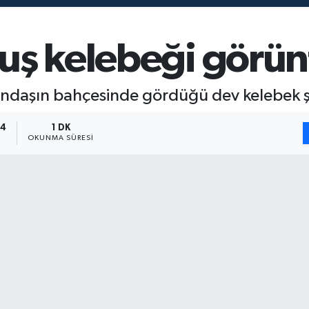
uş kelebeği görün
andaşın bahçesinde gördüğü dev kelebek ş
14
1 DK
OKUNMA SÜRESI