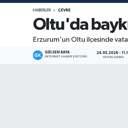
Magazin
HABERLER
ÇEVRE
Oltu'da bayk
Mersin
Erzurum'un Oltu ilçesinde vat
Mersin Tarihi
GÜLSEN KAYA
24.05.2026 - 11:
Özel Haber
İNTERNET HABER EDITÖRÜ
YAYINLANMA
Politika
Resmi İlan
Sağlık
Spor
Sürmanşet