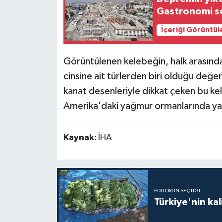
Gastronomi so
İçeriği Görüntül
Görüntülenen kelebeğin, halk arasında
cinsine ait türlerden biri olduğu değe
kanat desenleriyle dikkat çeken bu ke
Amerika'daki yağmur ormanlarında ya
Kaynak:
İHA
EDITÖRÜN SEÇTIĞI
Türkiye'nin kal