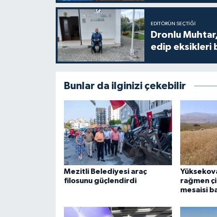
EDITÖRÜN SEÇTIĞI
Dronlu Muhtar,
edip eksikleri 
Bunlar da ilginizi çekebilir
Mezitli Belediyesi araç
Yüksekova
filosunu güçlendirdi
rağmen çif
mesaisi b