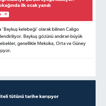
kağında ilk ocak yandı
e
 'Baykuş kelebeği' olarak bilinen Caligo
rlendiriliyor. Baykuş gözünü andıran büyük
lebekler, genellikle Meksika, Orta ve Güney
şıyor.
iteli tütünü tarihe karışıyor