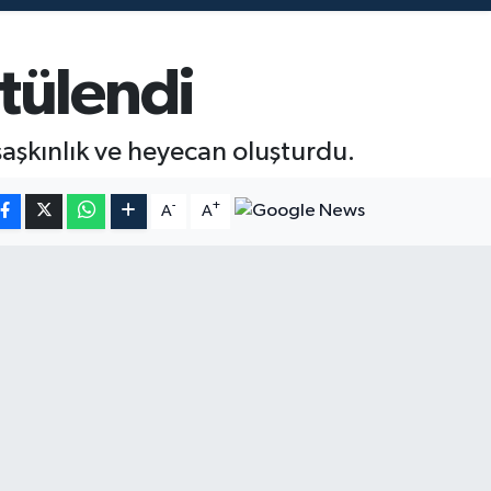
tülendi
aşkınlık ve heyecan oluşturdu.
-
+
A
A