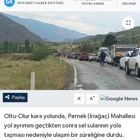
İNTERNET HABER EDITÖRÜ
YAYINLANMA
OKUNMA 
Magazin
Mersin
Mersin Tarihi
Özel Haber
Politika
Resmi İlan
Paylaş
-
+
A
A
Sağlık
Oltu-Olur kara yolunda, Pernek (İriağaç) Mahallesi
Spor
yol ayrımını geçtikten sonra sel sularının yola
taşması nedeniyle ulaşım bir süreliğine durdu.
Sürmanşet