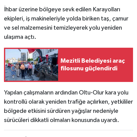
İhbar üzerine bölgeye sevk edilen Karayolları
Teknoloji
ekipleri, iş makineleriyle yolda biriken taş, çamur
ve sel malzemesini temizleyerek yolu yeniden
Yaşam
ulaşıma açtı.
Mezitli Belediyesi araç
filosunu güçlendirdi
Yapılan çalışmaların ardından Oltu-Olur kara yolu
kontrollü olarak yeniden trafiğe açılırken, yetkililer
bölgede etkisini sürdüren yağışlar nedeniyle
sürücüleri dikkatli olmaları konusunda uyardı.