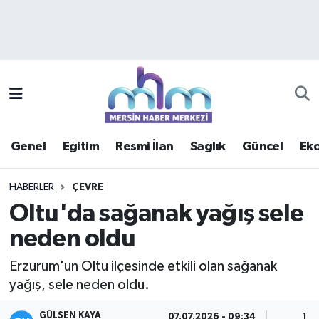
Asayiş
Mersin Hava Durumu
Çevre
Mersin Trafik Yoğunluk Haritası
Eğitim
Süper Lig Puan Durumu ve Fikstür
Genel
Eğitim
Resmi İlan
Sağlık
Güncel
Ek
Ekonomi
Tüm Manşetler
HABERLER
ÇEVRE
Genel
Son Dakika Haberleri
Oltu'da sağanak yağış sele
neden oldu
Güncel
Haber Arşivi
Erzurum'un Oltu ilçesinde etkili olan sağanak
Haberde insan
yağış, sele neden oldu.
Kültür - Sanat
GÜLSEN KAYA
07.07.2026 - 09:34
1 D