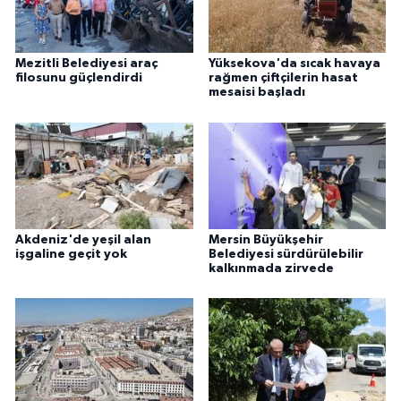
Mezitli Belediyesi araç
Yüksekova'da sıcak havaya
filosunu güçlendirdi
rağmen çiftçilerin hasat
mesaisi başladı
Akdeniz'de yeşil alan
Mersin Büyükşehir
işgaline geçit yok
Belediyesi sürdürülebilir
kalkınmada zirvede