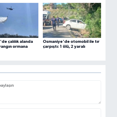
de çalılık alanda
Osmaniye'de otomobil ile tır
yangın ormana
çarpıştı: 1 ölü, 2 yaralı