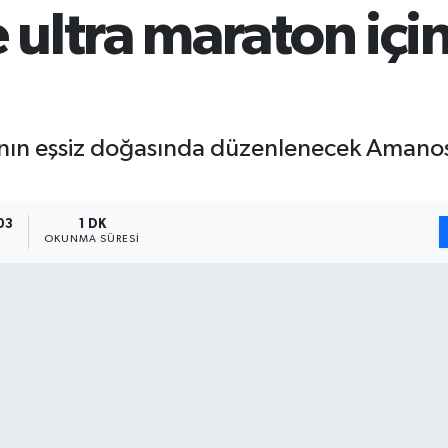
ultra maraton için
n eşsiz doğasında düzenlenecek Amanos Ul
03
1 DK
OKUNMA SÜRESI