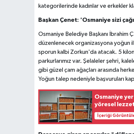
kategorilerinde kadınlar ve erkekler k
Başkan Çenet: 'Osmaniye sizi çağı
Osmaniye Belediye Başkanı İbrahim Çe
düzenlenecek organizasyona yoğun ilgi
sporun kalbi Zorkun'da atacak. 5 kil
parkurlarımız var. Şelaleler şehri, ka
gibi güzel çam ağaçları arasında her
Yoğun talep nedeniyle başvuruları kap
Osmaniye yer 
yöresel lezzet
İçeriği Görüntül