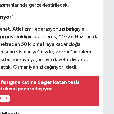
lasmanlarında gerçekleştirilecek.
rıyor'
net, Atletizm Federasyonu iş birliğiyle
 gösterildiğini belirterek, '27-28 Haziran'da
ometreden 50 kilometreye kadar doğal
leler şehri Osmaniye'mizde, Zorkun'un kalem
kesi bu coşkuyu yaşamaya davet ediyoruz.
attık. Osmaniye sizi çağırıyor' dedi.
fıstığına katma değer katan tesis
i ulusal pazara taşıyor
e