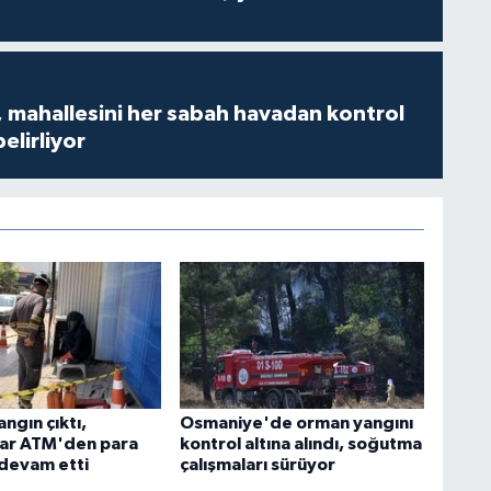
 mahallesini her sabah havadan kontrol
belirliyor
ngın çıktı,
Osmaniye'de orman yangını
ar ATM'den para
kontrol altına alındı, soğutma
devam etti
çalışmaları sürüyor