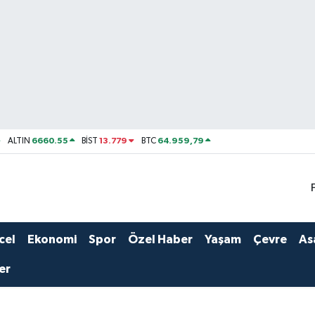
6660.55
13.779
64.959,79
ALTIN
BİST
BTC
cel
Ekonomi
Spor
Özel Haber
Yaşam
Çevre
As
er