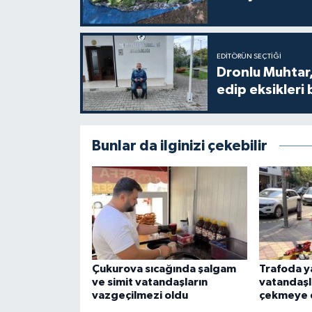
EDITÖRÜN SEÇTIĞI
Dronlu Muhtar,
edip eksikleri 
Bunlar da ilginizi çekebilir
Çukurova sıcağında şalgam
Trafoda ya
ve simit vatandaşların
vatandaşl
vazgeçilmezi oldu
çekmeye 