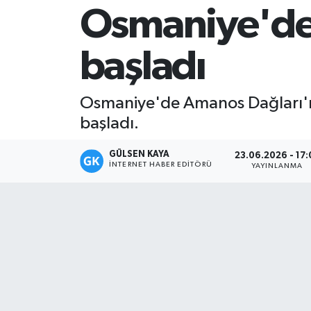
Osmaniye'de 
Magazin
başladı
Mersin
Mersin Tarihi
Osmaniye'de Amanos Dağları'nı
başladı.
Özel Haber
GÜLSEN KAYA
23.06.2026 - 17:
Politika
İNTERNET HABER EDITÖRÜ
YAYINLANMA
Resmi İlan
Sağlık
Spor
Sürmanşet