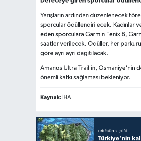
Dereceye giren sporcular ödüllend
Yarışların ardından düzenlenecek tö
sporcular ödüllendirilecek. Kadınlar 
eden sporculara Garmin Fenix 8, Garmi
saatler verilecek. Ödüller, her parkur
göre ayrı ayrı dağıtılacak.
Amanos Ultra Trail'in, Osmaniye'nin do
önemli katkı sağlaması bekleniyor.
Kaynak:
İHA
EDITÖRÜN SEÇTIĞI
Türkiye'nin kal