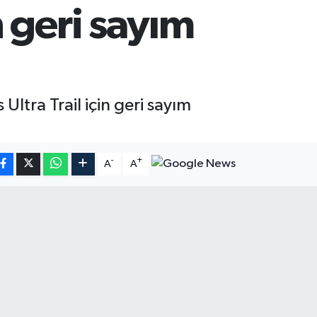
 geri sayım
tra Trail için geri sayım
-
+
A
A