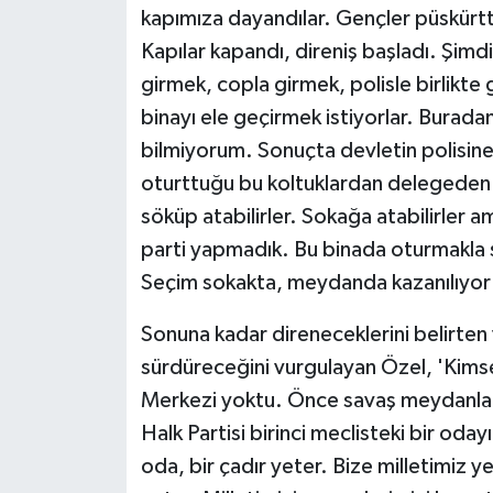
kapımıza dayandılar. Gençler püskürttü
Kapılar kapandı, direniş başladı. Şimdi
girmek, copla girmek, polisle birlikte 
binayı ele geçirmek istiyorlar. Burad
bilmiyorum. Sonuçta devletin polisine
oturttuğu bu koltuklardan delegeden ba
söküp atabilirler. Sokağa atabilirler a
parti yapmadık. Bu binada oturmakla seç
Seçim sokakta, meydanda kazanılıyor' i
Sonuna kadar direneceklerini belirten
sürdüreceğini vurgulayan Özel, 'Kims
Merkezi yoktu. Önce savaş meydanlar
Halk Partisi birinci meclisteki bir oda
oda, bir çadır yeter. Bize milletimiz y