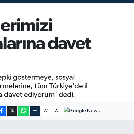
lerimizi
larına davet
tepki göstermeye, sosyal
melerine, tüm Türkiye'de il
a davet ediyorum' dedi.
-
+
A
A