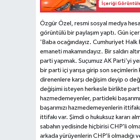
İçeriği Görüntül
Özgür Özel, resmi sosyal medya hesa
görüntülü bir paylaşım yaptı. Gün içe
'Baba ocağındayız. Cumhuriyet Halk P
emaneti makamındayız. Bir saldırı altın
parti yapmak. Suçumuz AK Parti'yi y
bir parti içi yarışa girip son seçimleri
direnenlere karşı değişim deyip o deği
değişimi isteyen herkesle birlikte part
hazmedemeyenler, partideki başarım
başarımızı hazmedemeyenlerin ittifakı v
ittifakı var. Şimdi o hukuksuz kararı 
sabahın yedisinde hiçbirisi CHP'li olm
arkada yürüyenlerin CHP'li olmadığı v