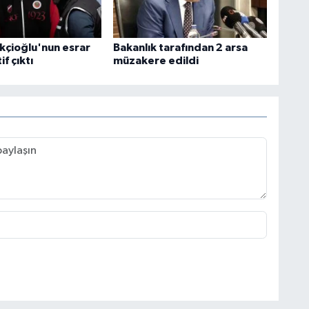
ikçioğlu'nun esrar
Bakanlık tarafından 2 arsa
if çıktı
müzakere edildi