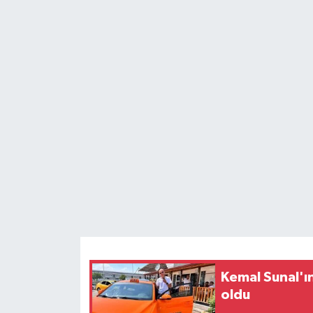
Teknoloji
Yaşam
Kemal Sunal'ı
oldu