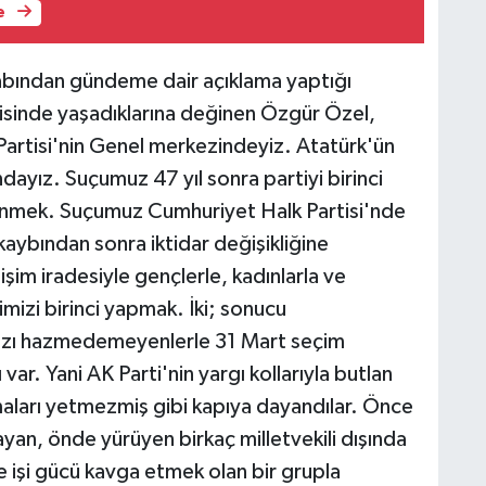
e
bından gündeme dair açıklama yaptığı
risinde yaşadıklarına değinen Özgür Özel,
artisi'nin Genel merkezindeyiz. Atatürk'ün
dayız. Suçumuz 47 yıl sonra partiyi birinci
enmek. Suçumuz Cumhuriyet Halk Partisi'nde
n kaybından sonra iktidar değişikliğine
şim iradesiyle gençlerle, kadınlarla ve
imizi birinci yapmak. İki; sonucu
ızı hazmedemeyenlerle 31 Mart seçim
ar. Yani AK Parti'nin yargı kollarıyla butlan
almaları yetmezmiş gibi kapıya dayandılar. Önce
ayan, önde yürüyen birkaç milletvekili dışında
e işi gücü kavga etmek olan bir grupla