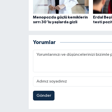
Menopozda güçlü kemiklerin
Erdal Beş
sırrı 30'lu yaşlarda gizli
testi pozit
Yorumlar
Gönder