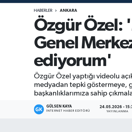
Magazin
HABERLER
ANKARA
Özgür Özel: '
Mersin
Genel Merkez
Mersin Tarihi
ediyorum'
Özel Haber
Politika
Özgür Özel yaptığı videolu açık
medyadan tepki göstermeye, ge
Resmi İlan
başkanlıklarımıza sahip çıkmal
Sağlık
GÜLSEN KAYA
24.05.2026 - 15:
İNTERNET HABER EDITÖRÜ
YAYINLANMA
Spor
Sürmanşet