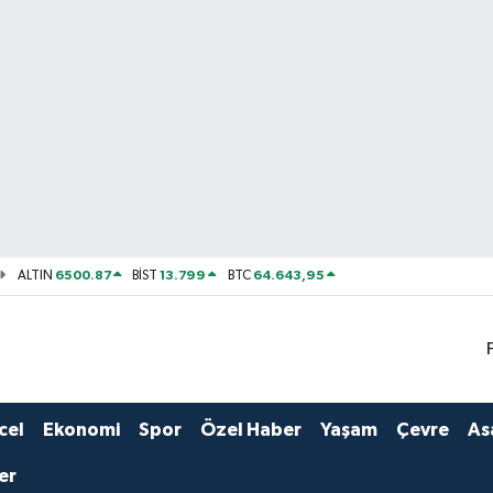
6500.87
13.799
64.643,95
ALTIN
BİST
BTC
cel
Ekonomi
Spor
Özel Haber
Yaşam
Çevre
As
er