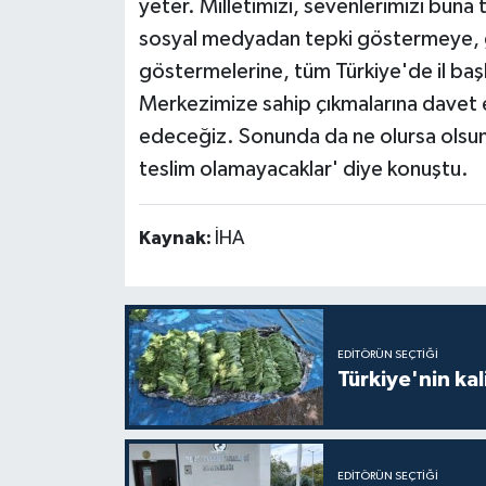
yeter. Milletimizi, sevenlerimizi bun
sosyal medyadan tepki göstermeye, g
göstermelerine, tüm Türkiye'de il başk
Merkezimize sahip çıkmalarına davet
edeceğiz. Sonunda da ne olursa olsun
teslim olamayacaklar' diye konuştu.
Kaynak:
İHA
EDITÖRÜN SEÇTIĞI
Türkiye'nin kal
EDITÖRÜN SEÇTIĞI