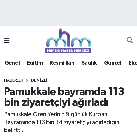
Asayiş
Mersin Hava Durumu
Çevre
Mersin Trafik Yoğunluk Haritası
Eğitim
Süper Lig Puan Durumu ve Fikstür
Genel
Eğitim
Resmi İlan
Sağlık
Güncel
Ek
Ekonomi
Tüm Manşetler
HABERLER
DENIZLI
Genel
Son Dakika Haberleri
Pamukkale bayramda 113
bin ziyaretçiyi ağırladı
Güncel
Haber Arşivi
Pamukkale Ören Yerinin 9 günlük Kurban
Haberde insan
Bayramında 113 bin 34 ziyaretçiyi ağırladığını
belirtti.
Kültür - Sanat