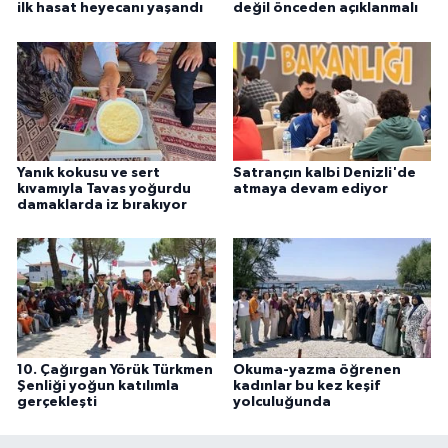
ilk hasat heyecanı yaşandı
değil önceden açıklanmalı
Yanık kokusu ve sert
Satrançın kalbi Denizli'de
kıvamıyla Tavas yoğurdu
atmaya devam ediyor
damaklarda iz bırakıyor
10. Çağırgan Yörük Türkmen
Okuma-yazma öğrenen
Şenliği yoğun katılımla
kadınlar bu kez keşif
gerçekleşti
yolculuğunda