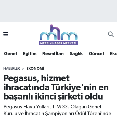
Asayiş
Mersin Hava Durumu
Çevre
Mersin Trafik Yoğunluk Haritası
Eğitim
Süper Lig Puan Durumu ve Fikstür
Genel
Eğitim
Resmi İlan
Sağlık
Güncel
Ek
Ekonomi
Tüm Manşetler
HABERLER
EKONOMI
Genel
Son Dakika Haberleri
Pegasus, hizmet
ihracatında Türkiye'nin en
Güncel
Haber Arşivi
başarılı ikinci şirketi oldu
Haberde insan
Pegasus Hava Yolları, TİM 33. Olağan Genel
Kültür - Sanat
Kurulu ve İhracatın Şampiyonları Ödül Töreni'nde