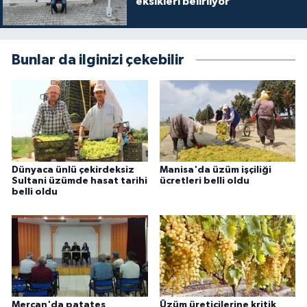
eksikleri belirliyor
Bunlar da ilginizi çekebilir
Dünyaca ünlü çekirdeksiz
Manisa'da üzüm işçiliği
Sultani üzümde hasat tarihi
ücretleri belli oldu
belli oldu
Mercan'da patates
Üzüm üreticilerine kritik