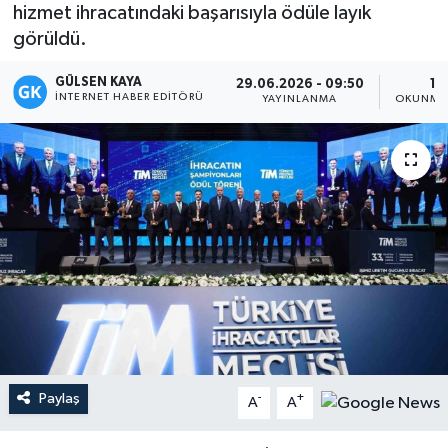
hizmet ihracatındaki başarısıyla ödüle layık
Magazin
görüldü.
GÜLSEN KAYA
Mersin
29.06.2026 - 09:50
1 
İNTERNET HABER EDITÖRÜ
YAYINLANMA
OKUNMA 
Mersin Tarihi
Özel Haber
Politika
Resmi İlan
Sağlık
Spor
Paylaş
-
+
A
A
Sürmanşet