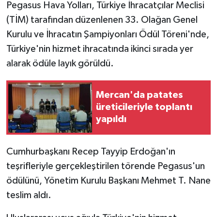
Pegasus Hava Yolları, Türkiye İhracatçılar Meclisi
(TİM) tarafından düzenlenen 33. Olağan Genel
Teknoloji
Kurulu ve İhracatın Şampiyonları Ödül Töreni'nde,
Yaşam
Türkiye'nin hizmet ihracatında ikinci sırada yer
alarak ödüle layık görüldü.
Mercan'da patates
üreticileriyle toplantı
yapıldı
Cumhurbaşkanı Recep Tayyip Erdoğan'ın
teşrifleriyle gerçekleştirilen törende Pegasus'un
ödülünü, Yönetim Kurulu Başkanı Mehmet T. Nane
teslim aldı.