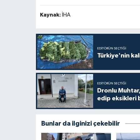
Kaynak:
İHA
EDITÖRÜN SEÇTIĞI
Türkiye'nin kal
EDITÖRÜN SEÇTIĞI
Dronlu Muhtar,
edip eksikleri 
Bunlar da ilginizi çekebilir