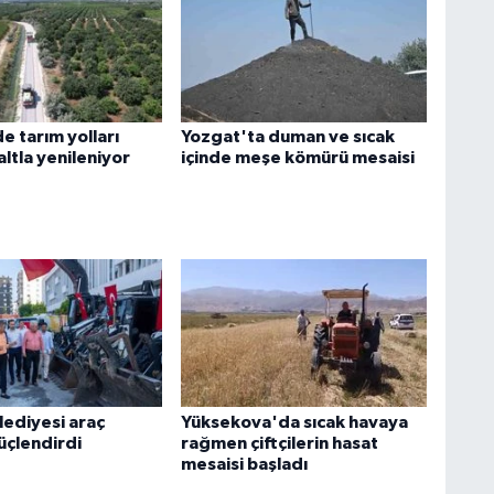
e tarım yolları
Yozgat'ta duman ve sıcak
ltla yenileniyor
içinde meşe kömürü mesaisi
lediyesi araç
Yüksekova'da sıcak havaya
üçlendirdi
rağmen çiftçilerin hasat
mesaisi başladı