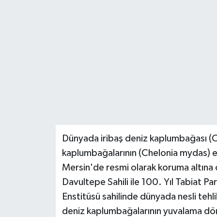
Teknoloji
Yaşam
Dünyada iribaş deniz kaplumbağası (Ca
kaplumbağalarının (Chelonia mydas) en
Mersin'de resmi olarak koruma altına o
Davultepe Sahili ile 100. Yıl Tabiat Pa
Enstitüsü sahilinde dünyada nesli tehl
deniz kaplumbağalarının yuvalama dö