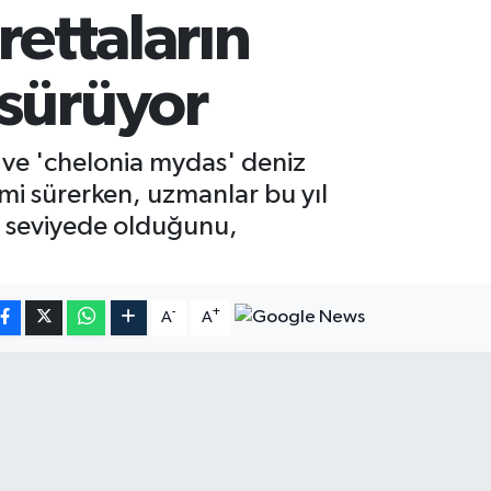
rettaların
 sürüyor
' ve 'chelonia mydas' deniz
i sürerken, uzmanlar bu yıl
i seviyede olduğunu,
-
+
A
A