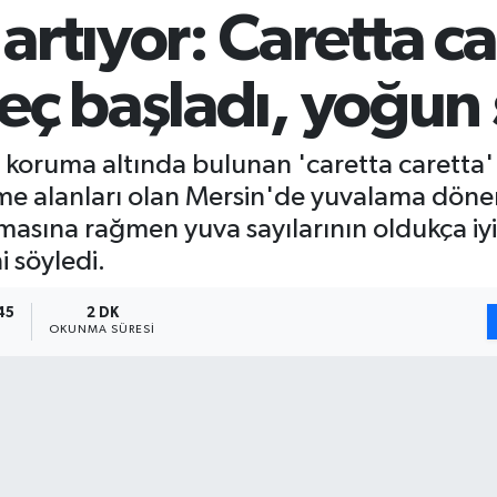
rtıyor: Caretta ca
eç başladı, yoğun
in koruma altında bulunan 'caretta caretta
e alanları olan Mersin'de yuvalama dönem
asına rağmen yuva sayılarının oldukça iy
 söyledi.
45
2 DK
OKUNMA SÜRESI