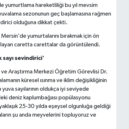
de yumurtlama hareketliliği bu yıl mevsim
ak yuvalama sezonunun geç başlamasına rağmen
irici olduğuna dikkat çekti.
p Mersin'de yumurtalarını bırakmak için ön
layan caretta carettalar da görüntülendi.
 sayı sevindirici'
e Araştırma Merkezi Öğretim Görevlisi Dr.
manın küresel ısınma ve iklim değişikliğinin
 yuva sayılarının oldukça iyi seviyede
deki deniz kaplumbağası popülasyonu
 yaklaşık 25-30 yılda eşeysel olgunluğa geldiği
aların şu anda meyvelerini topluyoruz ve