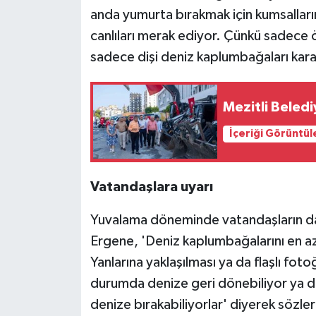
anda yumurta bırakmak için kumsallarım
canlıları merak ediyor. Çünkü sadece ö
sadece dişi deniz kaplumbağaları kara
Mezitli Beledi
İçeriği Görüntül
Vatandaşlara uyarı
Yuvalama döneminde vatandaşların dah
Ergene, 'Deniz kaplumbağalarını en 
Yanlarına yaklaşılması ya da flaşlı foto
durumda denize geri dönebiliyor ya da 
denize bırakabiliyorlar' diyerek sözle