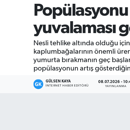
Popülasyonu a
Magazin
yuvalaması g
Mersin
Mersin Tarihi
Nesli tehlike altında olduğu iç
kaplumbağalarının önemli ürem
Özel Haber
yumurta bırakmanın geç başlam
popülasyonun artış gösterdiğini
Politika
GÜLSEN KAYA
08.07.2026 - 10:
Resmi İlan
İNTERNET HABER EDITÖRÜ
YAYINLANMA
Sağlık
Spor
Sürmanşet