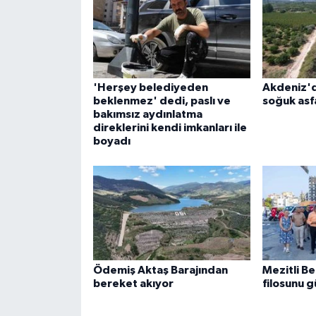
'Herşey belediyeden
Akdeniz'd
beklenmez' dedi, paslı ve
soğuk asfa
bakımsız aydınlatma
direklerini kendi imkanları ile
boyadı
Ödemiş Aktaş Barajından
Mezitli Be
bereket akıyor
filosunu g