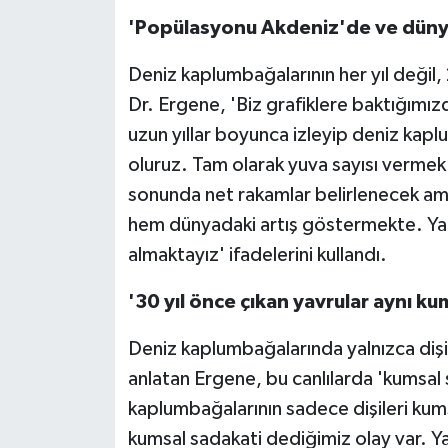
'Popülasyonu Akdeniz'de ve dünya
Deniz kaplumbağalarının her yıl değil,
Dr. Ergene, 'Biz grafiklere baktığımı
uzun yıllar boyunca izleyip deniz kapl
oluruz. Tam olarak yuva sayısı verme
sonunda net rakamlar belirlenecek a
hem dünyadaki artış göstermekte. Yap
almaktayız' ifadelerini kullandı.
'30 yıl önce çıkan yavrular aynı k
Deniz kaplumbağalarında yalnızca dişil
anlatan Ergene, bu canlılarda 'kumsal
kaplumbağalarının sadece dişileri kums
kumsal sadakati dediğimiz olay var. Ya