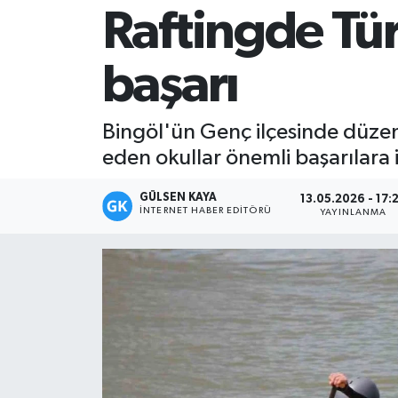
Raftingde Tü
Magazin
başarı
Mersin
Mersin Tarihi
Bingöl'ün Genç ilçesinde düzen
eden okullar önemli başarılara 
Özel Haber
GÜLSEN KAYA
13.05.2026 - 17:
Politika
İNTERNET HABER EDITÖRÜ
YAYINLANMA
Resmi İlan
Sağlık
Spor
Sürmanşet