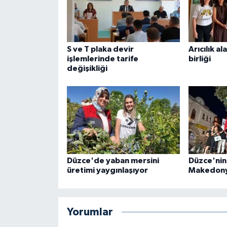
S ve T plaka devir
Arıcılık al
işlemlerinde tarife
birliği
değişikliği
Düzce'de yaban mersini
Düzce'nin
üretimi yaygınlaşıyor
Makedon
Yorumlar