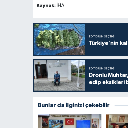
Kaynak:
İHA
EDITÖRÜN SEÇTIĞI
Türkiye'nin kal
EDITÖRÜN SEÇTIĞI
Dronlu Muhtar,
edip eksikleri 
Bunlar da ilginizi çekebilir