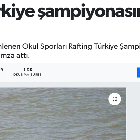
rkiye şampiyonası
lenen Okul Sporları Rafting Türkiye Şamp
imza attı.
29
1 DK
OKUNMA SÜRESI