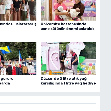
anında uluslararası iş
Üniversite hastanesinde
anne sütünün önemi anlatıldı
 gururu
Düzce'de 5 litre atık yağ
ya'da
karşılığında 1 litre yağ hediye