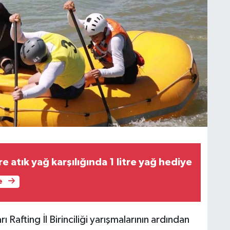
re atık yağ karşılığında 1 litre yağ hediye
e
Rafting İl Birinciliği yarışmalarının ardından