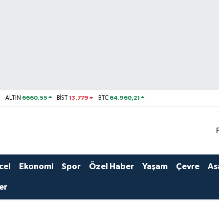
6660.55
13.779
64.960,21
ALTIN
BİST
BTC
cel
Ekonomi
Spor
Özel Haber
Yaşam
Çevre
As
er