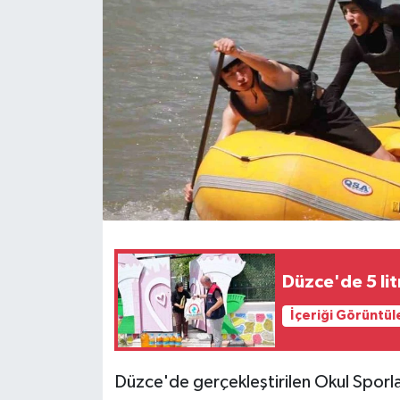
Teknoloji
Yaşam
Düzce'de 5 lit
İçeriği Görüntül
Düzce'de gerçekleştirilen Okul Sporları 