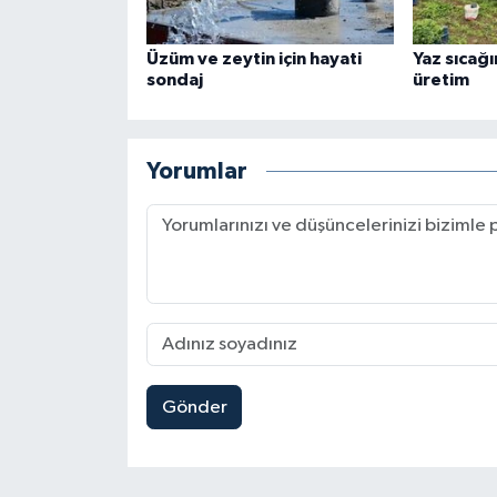
Üzüm ve zeytin için hayati
Yaz sıcağ
sondaj
üretim
Yorumlar
Gönder