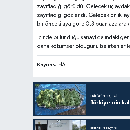
zayıfladığı görüldü. Gelecek üç aydaki s
zayıfladığı gözlendi. Gelecek on iki ayl
bir önceki aya göre 0,3 puan azalarak
İçinde bulunduğu sanayi dalındaki gene
daha kötümser olduğunu belirtenler leh
Kaynak:
İHA
EDITÖRÜN SEÇTIĞI
Türkiye'nin kal
EDITÖRÜN SEÇTIĞI