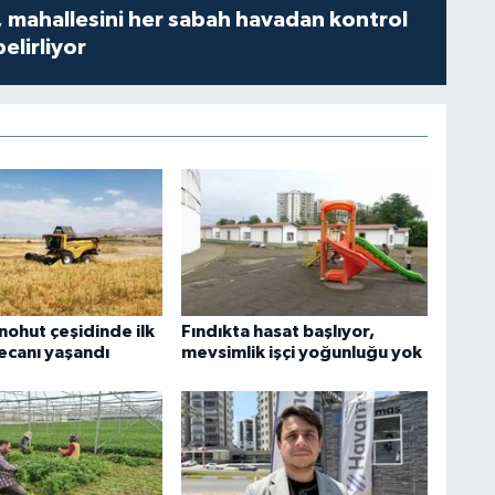
 mahallesini her sabah havadan kontrol
belirliyor
nohut çeşidinde ilk
Fındıkta hasat başlıyor,
ecanı yaşandı
mevsimlik işçi yoğunluğu yok