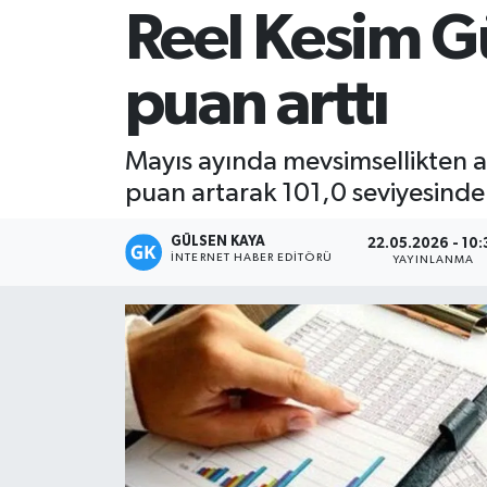
Reel Kesim G
Magazin
puan arttı
Mersin
Mersin Tarihi
Mayıs ayında mevsimsellikten a
puan artarak 101,0 seviyesinde 
Özel Haber
GÜLSEN KAYA
22.05.2026 - 10:
Politika
İNTERNET HABER EDITÖRÜ
YAYINLANMA
Resmi İlan
Sağlık
Spor
Sürmanşet