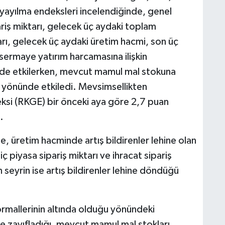
 yayılma endeksleri incelendiğinde, genel
ariş miktarı, gelecek üç aydaki toplam
rı, gelecek üç aydaki üretim hacmi, son üç
 sermaye yatırım harcamasına ilişkin
nde etkilerken, mevcut mamul mal stokuna
ş yönünde etkiledi. Mevsimsellikten
ksi (RKGE) bir önceki aya göre 2,7 puan
.
, üretim hacminde artış bildirenler lehine olan
ç piyasa sipariş miktarı ve ihracat sipariş
n seyrin ise artış bildirenler lehine döndüğü
rmallerinin altında olduğu yönündeki
e zayıfladığı, mevcut mamul mal stokları