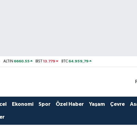
6660.55
13.779
64.959,79
ALTIN
BİST
BTC
cel
Ekonomi
Spor
Özel Haber
Yaşam
Çevre
As
er