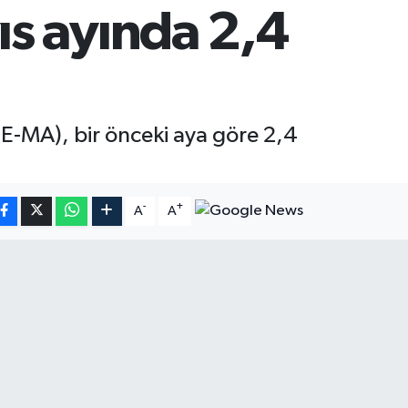
s ayında 2,4
E-MA), bir önceki aya göre 2,4
-
+
A
A