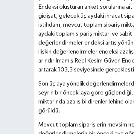
Endeksi oluşturan anket sorularına ait
gidişat, gelecek üç aydaki ihracat sip
istihdam, mevcut toplam sipariş mikta
aydaki toplam sipariş miktarı ve sabit
değerlendirmeler endeksi artış yönü
ilişkin değerlendirmeler endeksi azalı
arındırılmamış Reel Kesim Güven Ende
artarak 103,3 seviyesinde gerçekleşti
Son üç aya yönelik değerlendirmelerde
seyrin bir önceki aya göre güçlendiği, i
miktarında azalış bildirenler lehine ola
görüldü.
Mevcut toplam siparişlerin mevsim no
değerlendirmelerin bir önceki aya gör