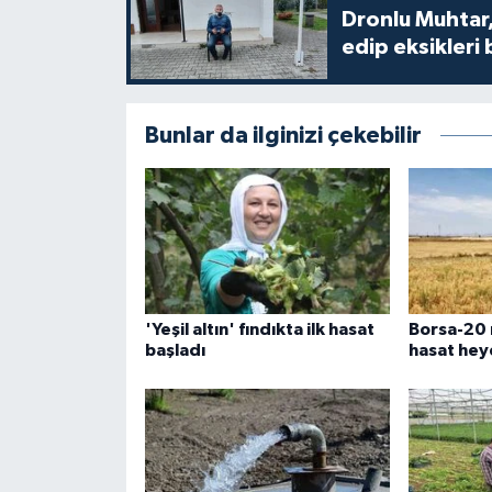
Dronlu Muhtar,
edip eksikleri 
Bunlar da ilginizi çekebilir
'Yeşil altın' fındıkta ilk hasat
Borsa-20 
başladı
hasat hey