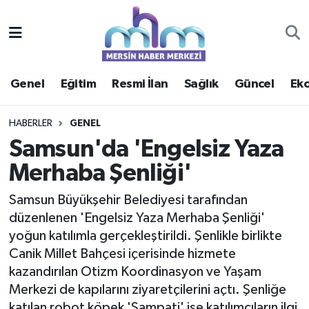
Asayiş
Mersin Hava Durumu
Genel
Eğitim
Resmi İlan
Sağlık
Güncel
Ek
Çevre
Mersin Trafik Yoğunluk Haritası
Eğitim
Süper Lig Puan Durumu ve Fikstür
HABERLER
GENEL
Samsun'da 'Engelsiz Yaza
Ekonomi
Tüm Manşetler
Merhaba Şenliği'
Genel
Son Dakika Haberleri
Samsun Büyükşehir Belediyesi tarafından
düzenlenen 'Engelsiz Yaza Merhaba Şenliği'
Güncel
Haber Arşivi
yoğun katılımla gerçekleştirildi. Şenlikle birlikte
Canik Millet Bahçesi içerisinde hizmete
Haberde insan
kazandırılan Otizm Koordinasyon ve Yaşam
Merkezi de kapılarını ziyaretçilerini açtı. Şenliğe
Kültür - Sanat
katılan robot köpek 'Sampati' ise katılımcıların ilgi