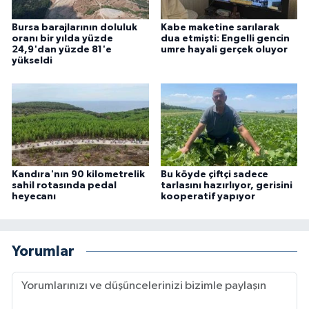
Bursa barajlarının doluluk
Kabe maketine sarılarak
oranı bir yılda yüzde
dua etmişti: Engelli gencin
24,9'dan yüzde 81'e
umre hayali gerçek oluyor
yükseldi
Kandıra'nın 90 kilometrelik
Bu köyde çiftçi sadece
sahil rotasında pedal
tarlasını hazırlıyor, gerisini
heyecanı
kooperatif yapıyor
Yorumlar