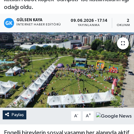
odağı oldu.
Magazin
GÜLSEN KAYA
09.06.2026 - 17:14
2 D
İNTERNET HABER EDITÖRÜ
Mersin
YAYINLANMA
OKUNMA 
Mersin Tarihi
Özel Haber
Politika
Resmi İlan
Sağlık
Paylaş
-
+
A
A
Spor
Engelli bireylerin sosyal yaşamın her alanında aktif
Sürmanşet