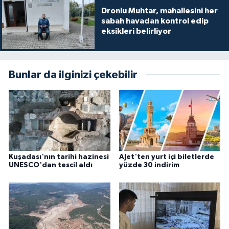
Dronlu Muhtar, mahallesini her
sabah havadan kontrol edip
eksikleri belirliyor
Bunlar da ilginizi çekebilir
Kuşadası'nın tarihi hazinesi
AJet'ten yurt içi biletlerde
UNESCO'dan tescil aldı
yüzde 30 indirim