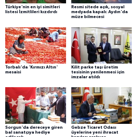
Türkiye'nin en iyi simitleri
Resmi sitede açık, sosyal
listesi İzmitlileri kızdırdı
medyada kapalı: Aydın'da
müze bilmecesi
Torbalı'da 'Kırmızı Altın'
Kilit parke taşı üretim
mesaisi
tesisinin yenilenmesi için
imzalar atıldı
Sorgun'da dereceye giren
Gebze Ticaret Odası
bal sanatçıya hediye
üyelerine yeni ihracat