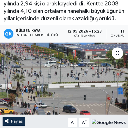
yılında 2,94 kişi olarak kaydedildi. Kentte 2008
Magazin
yılında 4,10 olan ortalama hanehalkı büyüklüğünün
yıllar içerisinde düzenli olarak azaldığı görüldü.
Mersin
GÜLSEN KAYA
12.05.2026 - 16:23
1 D
İNTERNET HABER EDITÖRÜ
YAYINLANMA
OKUNMA S
Mersin Tarihi
Özel Haber
Politika
Resmi İlan
Sağlık
Spor
Paylaş
-
+
A
A
Sürmanşet