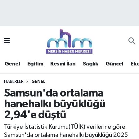
Asayiş
Mersin Hava Durumu
Çevre
Mersin Trafik Yoğunluk Haritası
Eğitim
Süper Lig Puan Durumu ve Fikstür
Genel
Eğitim
Resmi İlan
Sağlık
Güncel
Ek
Ekonomi
Tüm Manşetler
HABERLER
GENEL
Genel
Son Dakika Haberleri
Samsun'da ortalama
hanehalkı büyüklüğü
Güncel
Haber Arşivi
2,94'e düştü
Haberde insan
Türkiye İstatistik Kurumu(TÜİK) verilerine göre
Kültür - Sanat
Samsun'da ortalama hanehalkı büyüklüğü 2025