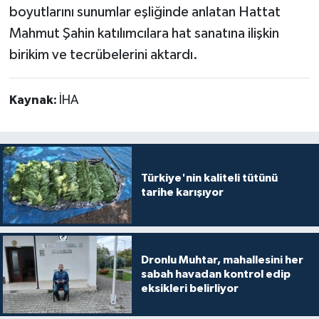
boyutlarını sunumlar eşliğinde anlatan Hattat
Mahmut Şahin katılımcılara hat sanatına ilişkin
birikim ve tecrübelerini aktardı.
Kaynak:
İHA
Türkiye'nin kaliteli tütünü
tarihe karışıyor
Dronlu Muhtar, mahallesini her
sabah havadan kontrol edip
eksikleri belirliyor