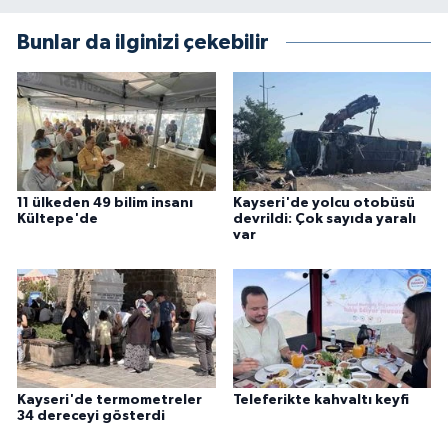
Bunlar da ilginizi çekebilir
11 ülkeden 49 bilim insanı
Kayseri'de yolcu otobüsü
Kültepe'de
devrildi: Çok sayıda yaralı
var
Kayseri'de termometreler
Teleferikte kahvaltı keyfi
34 dereceyi gösterdi