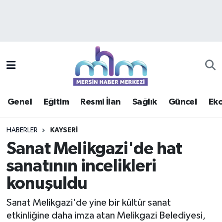
Asayiş
Mersin Hava Durumu
Çevre
Mersin Trafik Yoğunluk Haritası
Eğitim
Süper Lig Puan Durumu ve Fikstür
Genel
Eğitim
Resmi İlan
Sağlık
Güncel
Ek
Ekonomi
Tüm Manşetler
HABERLER
KAYSERI
Genel
Son Dakika Haberleri
Sanat Melikgazi'de hat
sanatının incelikleri
Güncel
Haber Arşivi
konuşuldu
Haberde insan
Sanat Melikgazi'de yine bir kültür sanat
Kültür - Sanat
etkinliğine daha imza atan Melikgazi Belediyesi,