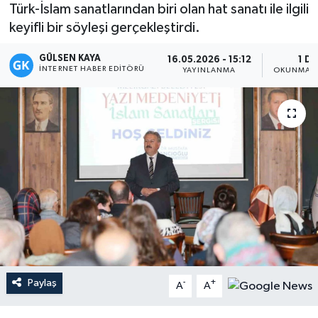
Türk-İslam sanatlarından biri olan hat sanatı ile ilgili
Magazin
keyifli bir söyleşi gerçekleştirdi.
GÜLSEN KAYA
Mersin
16.05.2026 - 15:12
1 DK
İNTERNET HABER EDITÖRÜ
YAYINLANMA
OKUNMA S
Mersin Tarihi
Özel Haber
Politika
Resmi İlan
Sağlık
Spor
Paylaş
-
+
A
A
Sürmanşet