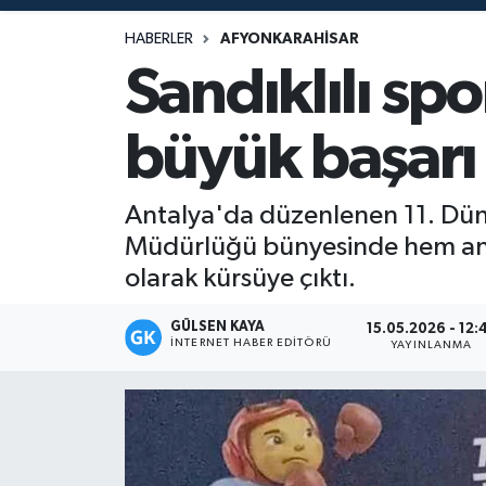
Magazin
HABERLER
AFYONKARAHISAR
Sandıklılı sp
Mersin
büyük başarı
Mersin Tarihi
Özel Haber
Antalya'da düzenlenen 11. Düny
Müdürlüğü bünyesinde hem an
Politika
olarak kürsüye çıktı.
Resmi İlan
GÜLSEN KAYA
15.05.2026 - 12:
İNTERNET HABER EDITÖRÜ
YAYINLANMA
Sağlık
Spor
Sürmanşet