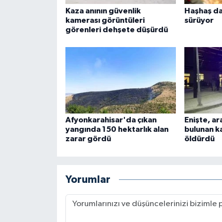
Kaza anının güvenlik
Haşhaş da
kamerası görüntüleri
sürüyor
görenleri dehşete düşürdü
Afyonkarahisar'da çıkan
Enişte, a
yangında 150 hektarlık alan
bulunan k
zarar gördü
öldürdü
Yorumlar