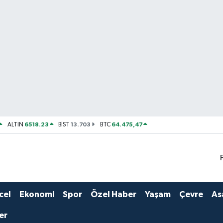
6518.23
13.703
64.475,47
ALTIN
BİST
BTC
cel
Ekonomi
Spor
Özel Haber
Yaşam
Çevre
As
er