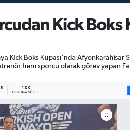
orcudan Kick Boks
a Kick Boks Kupası'nda Afyonkarahisar San
trenör hem sporcu olarak görev yapan F
45
1 DK
OKUNMA SÜRESI