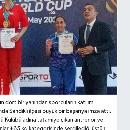
n dört bir yanından sporcuların katılım
a Sandıklı ilçesi büyük bir başarıya imza attı.
ğü Kulübü adına tatamiye çıkan antrenör ve
ar +65 kg kategorisinde sergilediği üstün