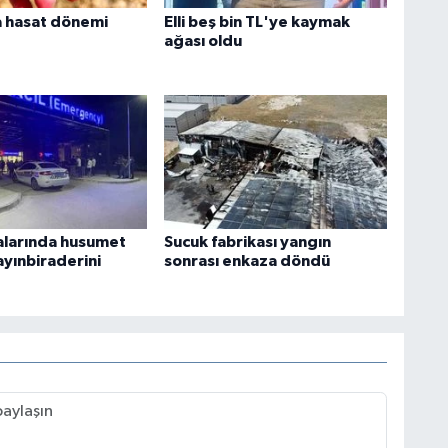
 hasat dönemi
Elli beş bin TL'ye kaymak
ağası oldu
ralarında husumet
Sucuk fabrikası yangın
ayınbiraderini
sonrası enkaza döndü