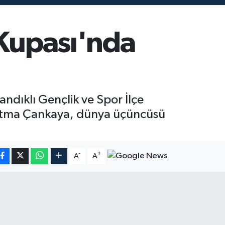
 Kupası'nda
dıklı Gençlik ve Spor İlçe
atma Çankaya, dünya üçüncüsü
-
+
A
A