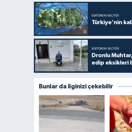
EDITÖRÜN SEÇTIĞI
Türkiye'nin kal
EDITÖRÜN SEÇTIĞI
Dronlu Muhtar,
edip eksikleri 
Bunlar da ilginizi çekebilir