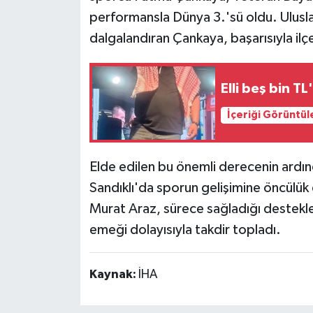
performansla Dünya 3.'sü oldu. Uluslar
dalgalandıran Çankaya, başarısıyla ilç
Elli beş bin T
İçeriği Görüntül
Elde edilen bu önemli derecenin ardın
Sandıklı'da sporun gelişimine öncülük
Murat Araz, sürece sağladığı destekler
emeği dolayısıyla takdir topladı.
Kaynak:
İHA