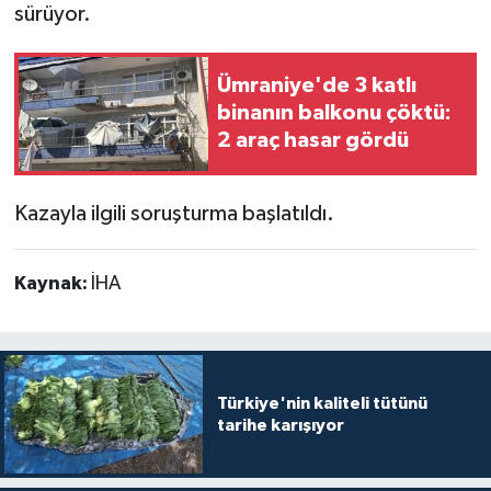
sürüyor.
Ümraniye'de 3 katlı
binanın balkonu çöktü:
2 araç hasar gördü
Kazayla ilgili soruşturma başlatıldı.
Kaynak:
İHA
Türkiye'nin kaliteli tütünü
tarihe karışıyor