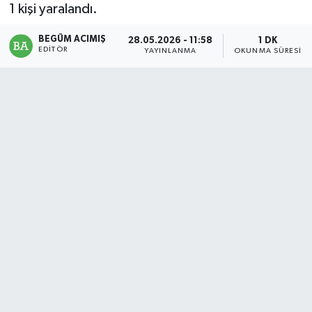
1 kişi yaralandı.
Magazin
BEGÜM ACIMIŞ
28.05.2026 - 11:58
1 DK
EDITÖR
YAYINLANMA
OKUNMA SÜRESI
Mersin
Mersin Tarihi
Özel Haber
Politika
Resmi İlan
Sağlık
Spor
Sürmanşet