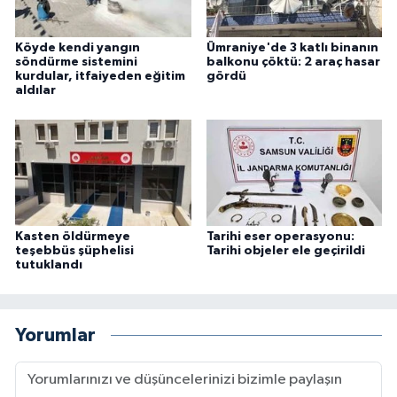
Köyde kendi yangın
Ümraniye'de 3 katlı binanın
söndürme sistemini
balkonu çöktü: 2 araç hasar
kurdular, itfaiyeden eğitim
gördü
aldılar
Kasten öldürmeye
Tarihi eser operasyonu:
teşebbüs şüphelisi
Tarihi objeler ele geçirildi
tutuklandı
Yorumlar