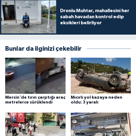
Dronlu Muhtar, mahallesini her
sabah havadan kontrol edip
eksikleri belirliyor
Bunlar da ilginizi çekebilir
Mersin'de tırın çarptığı araç
Mıcırlı yol kazaya neden
metrelerce sürüklendi
oldu: 3 yaralı