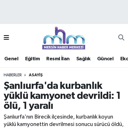
Asayiş
Mersin Hava Durumu
Çevre
Mersin Trafik Yoğunluk Haritası
Eğitim
Süper Lig Puan Durumu ve Fikstür
Genel
Eğitim
Resmi İlan
Sağlık
Güncel
Ek
Ekonomi
Tüm Manşetler
HABERLER
ASAYIŞ
Genel
Son Dakika Haberleri
Şanlıurfa'da kurbanlık
yüklü kamyonet devrildi: 1
Güncel
Haber Arşivi
ölü, 1 yaralı
Haberde insan
Şanlıurfa'nın Birecik ilçesinde, kurbanlık koyun
Kültür - Sanat
yüklü kamyonettin devrilmesi sonucu sürücü öldü,