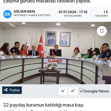
çalışma gurubu masabaşı tatbikatı yapıldı.
Magazin
GÜLSEN KAYA
07.07.2026 - 17:16
1 DK
İNTERNET HABER EDITÖRÜ
YAYINLANMA
OKUNMA S
Mersin
Mersin Tarihi
Özel Haber
Politika
Resmi İlan
Sağlık
Paylaş
-
+
A
A
Spor
22 paydaş kurumun katıldığı masa başı
Sürmanşet