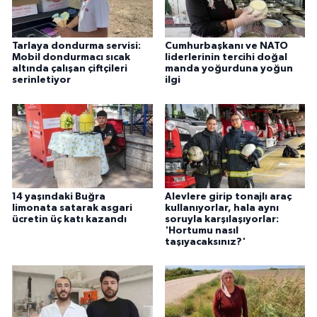
Tarlaya dondurma servisi:
Cumhurbaşkanı ve NATO
Mobil dondurmacı sıcak
liderlerinin tercihi doğal
altında çalışan çiftçileri
manda yoğurduna yoğun
serinletiyor
ilgi
14 yaşındaki Buğra
Alevlere girip tonajlı araç
limonata satarak asgari
kullanıyorlar, hala aynı
ücretin üç katı kazandı
soruyla karşılaşıyorlar:
'Hortumu nasıl
taşıyacaksınız?'