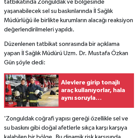
tatbikatında Zonguldak ve bölgesinde
yaşanabilecek sel su baskınlarında İl Sağlık
Teknoloji
Müdürlüğü ile birlikte kurumların alacağı reaksiyon
değerlendirilmeleri yapıldı.
Yaşam
Düzenlenen tatbikat sonrasında bir açıklama
yapan İl Sağlık Müdürü Uzm. Dr. Mustafa Özkan
Gün şöyle dedi:
Alevlere girip tonajlı
araç kullanıyorlar, hala
aynı soruyla
karşılaşıyorlar:
'Hortumu nasıl
'Zonguldak coğrafi yapısı gereği özellikle sel ve
taşıyacaksınız?'
su baskını gibi doğal afetlerle sıkça karşı karşıya
kalabilen bir bölge. Bu dinamik risk karşısında,