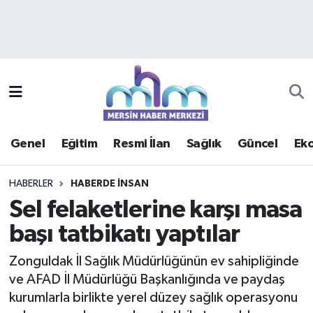
Asayiş
Mersin Hava Durumu
Çevre
Mersin Trafik Yoğunluk Haritası
Eğitim
Süper Lig Puan Durumu ve Fikstür
Genel
Eğitim
Resmi İlan
Sağlık
Güncel
Ek
Ekonomi
Tüm Manşetler
HABERLER
HABERDE INSAN
Genel
Son Dakika Haberleri
Sel felaketlerine karşı masa
başı tatbikatı yaptılar
Güncel
Haber Arşivi
Zonguldak İl Sağlık Müdürlüğünün ev sahipliğinde
Haberde insan
ve AFAD İl Müdürlüğü Başkanlığında ve paydaş
kurumlarla birlikte yerel düzey sağlık operasyonu
Kültür - Sanat