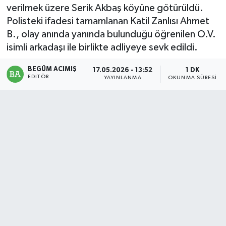
verilmek üzere Serik Akbaş köyüne götürüldü.
Magazin
Polisteki ifadesi tamamlanan Katil Zanlısı Ahmet
B., olay anında yanında bulunduğu öğrenilen O.V.
Mersin
isimli arkadaşı ile birlikte adliyeye sevk edildi.
Mersin Tarihi
BEGÜM ACIMIŞ
17.05.2026 - 13:52
1 DK
EDITÖR
YAYINLANMA
OKUNMA SÜRESI
Özel Haber
Politika
Resmi İlan
Sağlık
Spor
Sürmanşet