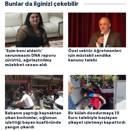
Bunlar da ilginizi çekebilir
'Eşim beni aldattı'
Özel sektör öğretmenleri
savunmasını DNA raporu
için müstakil sendika
çürüttü, ağırlaştırılmış
kanunu talebi
müebbet cezası aldı
Babanın yaptığı kaynaktan
Bir külah dondurmaya 10
çıkan kıvılcımlar, oğlunun
Euro talebiyle başlayan
işlettiği bayan kuaföründe
şikayet işletmeyi kapattırdı
yangın çıkardı