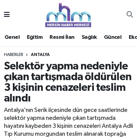
Asayiş
Mersin Hava Durumu
Genel
Eğitim
Resmi İlan
Sağlık
Güncel
Ek
Çevre
Mersin Trafik Yoğunluk Haritası
Eğitim
Süper Lig Puan Durumu ve Fikstür
HABERLER
ANTALYA
Selektör yapma nedeniyle
Ekonomi
Tüm Manşetler
çıkan tartışmada öldürülen
3 kişinin cenazeleri teslim
Genel
Son Dakika Haberleri
alındı
Güncel
Haber Arşivi
Antalya'nın Serik ilçesinde dün gece saatlerinde
Haberde insan
selektör yapma nedeniyle çıkan tartışmada
hayatını kaybeden 3 kişinin cenazeleri Antalya Adli
Kültür - Sanat
Tıp Kurumu morgundan teslim alınarak toprağa