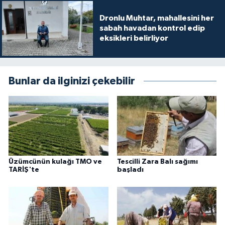
Dronlu Muhtar, mahallesini her
sabah havadan kontrol edip
eksikleri belirliyor
Bunlar da ilginizi çekebilir
Üzümcünün kulağı TMO ve
Tescilli Zara Balı sağımı
TARİŞ'te
başladı