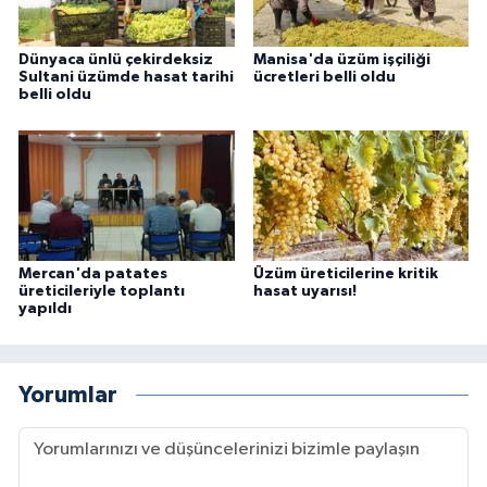
Dünyaca ünlü çekirdeksiz
Manisa'da üzüm işçiliği
Sultani üzümde hasat tarihi
ücretleri belli oldu
belli oldu
Mercan'da patates
Üzüm üreticilerine kritik
üreticileriyle toplantı
hasat uyarısı!
yapıldı
Yorumlar