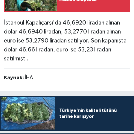
Teknoloji
İstanbul Kapalıçarşı'da 46,6920 liradan alınan
Yaşam
dolar 46,6940 liradan, 53,2770 liradan alınan
euro ise 53,2790 liradan satılıyor. Son kapanışta
dolar 46,66 liradan, euro ise 53,23 liradan
satılmıştı.
Kaynak:
İHA
Türkiye'nin kaliteli tütünü
tarihe karışıyor