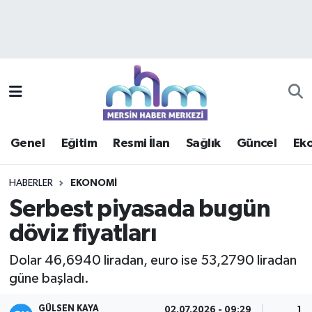
Asayiş
Mersin Hava Durumu
Çevre
Mersin Trafik Yoğunluk Haritası
Eğitim
Süper Lig Puan Durumu ve Fikstür
Genel
Eğitim
Resmi İlan
Sağlık
Güncel
Ek
Ekonomi
Tüm Manşetler
HABERLER
EKONOMI
Genel
Son Dakika Haberleri
Serbest piyasada bugün
döviz fiyatları
Güncel
Haber Arşivi
Dolar 46,6940 liradan, euro ise 53,2790 liradan
Haberde insan
güne başladı.
Kültür - Sanat
GÜLSEN KAYA
02.07.2026 - 09:29
1 D