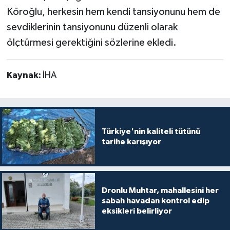
Köroğlu, herkesin hem kendi tansiyonunu hem de
sevdiklerinin tansiyonunu düzenli olarak
ölçtürmesi gerektiğini sözlerine ekledi.
Kaynak:
İHA
Türkiye'nin kaliteli tütünü
tarihe karışıyor
Dronlu Muhtar, mahallesini her
sabah havadan kontrol edip
eksikleri belirliyor