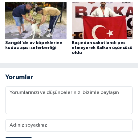
Sarıgöl'de av köpeklerine
Başından sakatlandı pes
kuduz aşısı seferberliği
etmeyerek Balkan üçüncüsü
oldu
Yorumlar