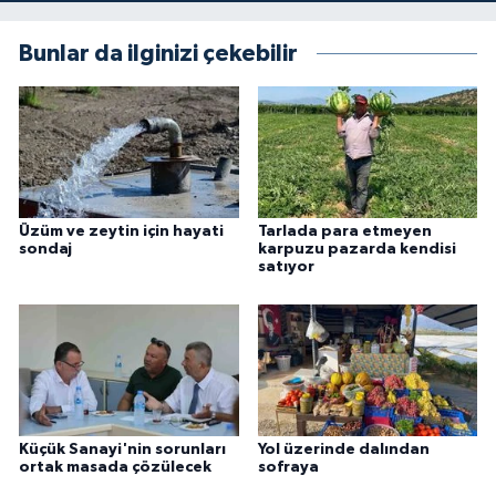
Bunlar da ilginizi çekebilir
Üzüm ve zeytin için hayati
Tarlada para etmeyen
sondaj
karpuzu pazarda kendisi
satıyor
Küçük Sanayi'nin sorunları
Yol üzerinde dalından
ortak masada çözülecek
sofraya