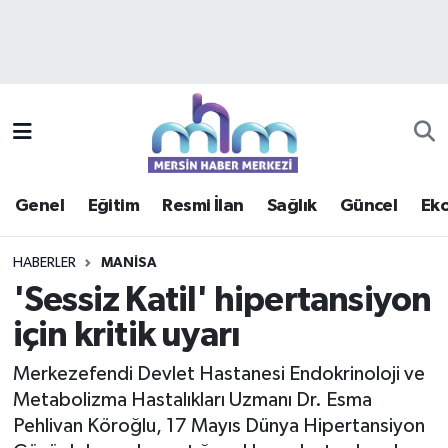
Asayiş
Mersin Hava Durumu
Çevre
Mersin Trafik Yoğunluk Haritası
Eğitim
Süper Lig Puan Durumu ve Fikstür
Genel
Eğitim
Resmi İlan
Sağlık
Güncel
Ek
Ekonomi
Tüm Manşetler
HABERLER
MANISA
Genel
Son Dakika Haberleri
'Sessiz Katil' hipertansiyon
için kritik uyarı
Güncel
Haber Arşivi
Merkezefendi Devlet Hastanesi Endokrinoloji ve
Haberde insan
Metabolizma Hastalıkları Uzmanı Dr. Esma
Pehlivan Köroğlu, 17 Mayıs Dünya Hipertansiyon
Kültür - Sanat