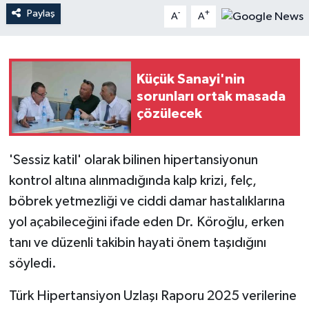
Paylaş
-
+
A
A
Teknoloji
Yaşam
Küçük Sanayi'nin
sorunları ortak masada
çözülecek
'Sessiz katil' olarak bilinen hipertansiyonun
kontrol altına alınmadığında kalp krizi, felç,
böbrek yetmezliği ve ciddi damar hastalıklarına
yol açabileceğini ifade eden Dr. Köroğlu, erken
tanı ve düzenli takibin hayati önem taşıdığını
söyledi.
Türk Hipertansiyon Uzlaşı Raporu 2025 verilerine