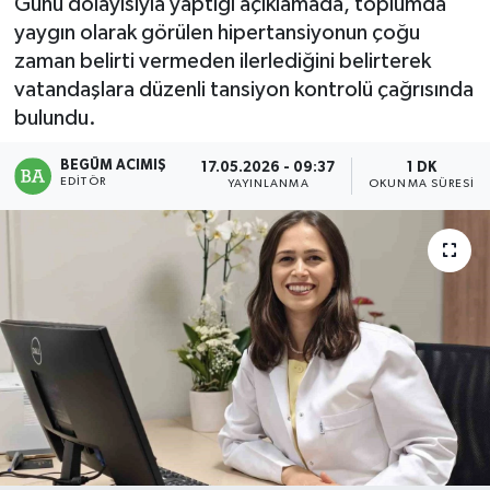
Günü dolayısıyla yaptığı açıklamada, toplumda
yaygın olarak görülen hipertansiyonun çoğu
Magazin
zaman belirti vermeden ilerlediğini belirterek
vatandaşlara düzenli tansiyon kontrolü çağrısında
Mersin
bulundu.
Mersin Tarihi
BEGÜM ACIMIŞ
17.05.2026 - 09:37
1 DK
EDITÖR
YAYINLANMA
OKUNMA SÜRESI
Özel Haber
Politika
Resmi İlan
Sağlık
Spor
Sürmanşet