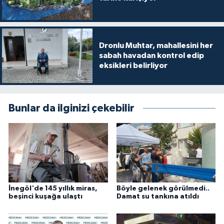
Dronlu Muhtar, mahallesini her
sabah havadan kontrol edip
eksikleri belirliyor
Bunlar da ilginizi çekebilir
İnegöl'de 145 yıllık miras,
Böyle gelenek görülmedi..
beşinci kuşağa ulaştı
Damat su tankına atıldı