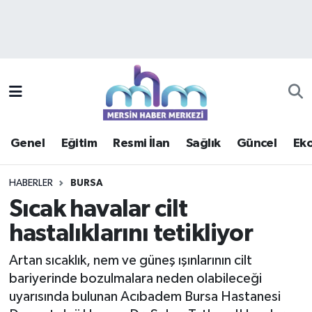
Asayiş
Mersin Hava Durumu
Çevre
Mersin Trafik Yoğunluk Haritası
Eğitim
Süper Lig Puan Durumu ve Fikstür
Genel
Eğitim
Resmi İlan
Sağlık
Güncel
Ek
Ekonomi
Tüm Manşetler
HABERLER
BURSA
Genel
Son Dakika Haberleri
Sıcak havalar cilt
hastalıklarını tetikliyor
Güncel
Haber Arşivi
Artan sıcaklık, nem ve güneş ışınlarının cilt
Haberde insan
bariyerinde bozulmalara neden olabileceği
uyarısında bulunan Acıbadem Bursa Hastanesi
Kültür - Sanat