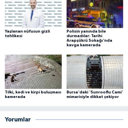
Yaşlanan nüfusun gizli
Polisin yanında bile
tehlikesi
durmadılar: Tarihi
Arapşükrü Sokağı'nda
kavga kamerada
Tilki, kedi ve kirpi buluşması
Bursa'daki 'Sunrooflu Cami'
kamerada
mimarisiyle dikkat çekiyor
Yorumlar