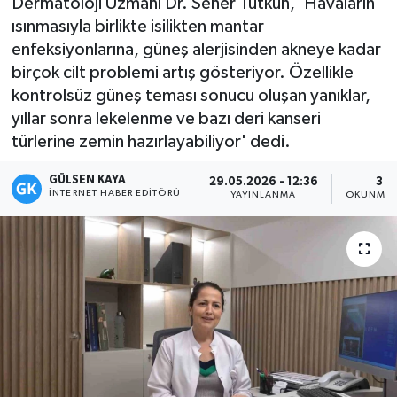
Dermatoloji Uzmanı Dr. Seher Tutkun, 'Havaların
ısınmasıyla birlikte isilikten mantar
Magazin
enfeksiyonlarına, güneş alerjisinden akneye kadar
birçok cilt problemi artış gösteriyor. Özellikle
Mersin
kontrolsüz güneş teması sonucu oluşan yanıklar,
yıllar sonra lekelenme ve bazı deri kanseri
Mersin Tarihi
türlerine zemin hazırlayabiliyor' dedi.
Özel Haber
GÜLSEN KAYA
29.05.2026 - 12:36
3 D
İNTERNET HABER EDITÖRÜ
YAYINLANMA
OKUNMA 
Politika
Resmi İlan
Sağlık
Spor
Sürmanşet