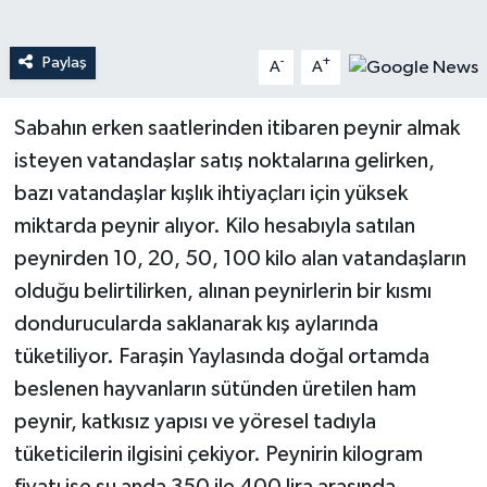
Teknoloji
Paylaş
-
+
A
A
Yaşam
Sabahın erken saatlerinden itibaren peynir almak
isteyen vatandaşlar satış noktalarına gelirken,
bazı vatandaşlar kışlık ihtiyaçları için yüksek
miktarda peynir alıyor. Kilo hesabıyla satılan
peynirden 10, 20, 50, 100 kilo alan vatandaşların
olduğu belirtilirken, alınan peynirlerin bir kısmı
dondurucularda saklanarak kış aylarında
tüketiliyor. Faraşin Yaylasında doğal ortamda
beslenen hayvanların sütünden üretilen ham
peynir, katkısız yapısı ve yöresel tadıyla
tüketicilerin ilgisini çekiyor. Peynirin kilogram
fiyatı ise şu anda 350 ile 400 lira arasında