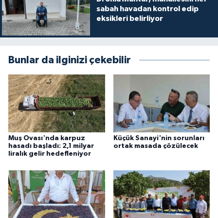
sabah havadan kontrol edip
eksikleri belirliyor
Bunlar da ilginizi çekebilir
Muş Ovası'nda karpuz
Küçük Sanayi'nin sorunları
hasadı başladı: 2,1 milyar
ortak masada çözülecek
liralık gelir hedefleniyor