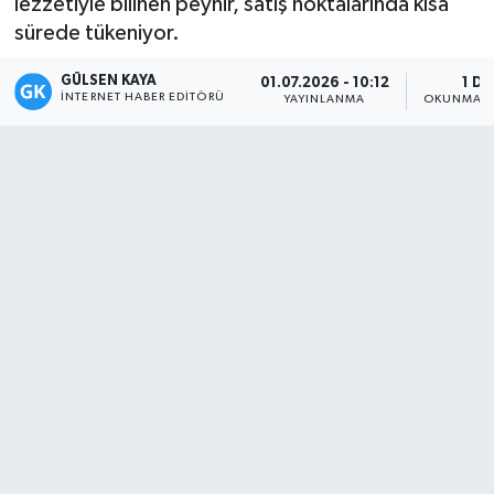
lezzetiyle bilinen peynir, satış noktalarında kısa
sürede tükeniyor.
Magazin
GÜLSEN KAYA
01.07.2026 - 10:12
1 DK
Mersin
İNTERNET HABER EDITÖRÜ
YAYINLANMA
OKUNMA S
Mersin Tarihi
Özel Haber
Politika
Resmi İlan
Sağlık
Spor
Sürmanşet