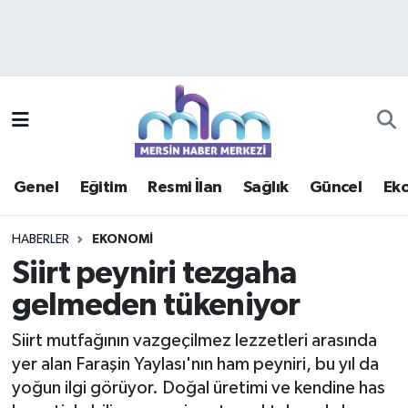
Asayiş
Mersin Hava Durumu
Çevre
Mersin Trafik Yoğunluk Haritası
Eğitim
Süper Lig Puan Durumu ve Fikstür
Genel
Eğitim
Resmi İlan
Sağlık
Güncel
Ek
Ekonomi
Tüm Manşetler
HABERLER
EKONOMI
Genel
Son Dakika Haberleri
Siirt peyniri tezgaha
gelmeden tükeniyor
Güncel
Haber Arşivi
Siirt mutfağının vazgeçilmez lezzetleri arasında
Haberde insan
yer alan Faraşin Yaylası'nın ham peyniri, bu yıl da
yoğun ilgi görüyor. Doğal üretimi ve kendine has
Kültür - Sanat