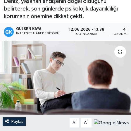
Deniz, yaşanan endişenin doğal olduğunu
belirterek, son günlerde psikolojik dayanıklılığı
Magazin
korumanın önemine dikkat çekti.
Mersin
GÜLSEN KAYA
12.06.2026 - 13:38
4 D
İNTERNET HABER EDITÖRÜ
YAYINLANMA
OKUNMA S
Mersin Tarihi
Özel Haber
Politika
Resmi İlan
Sağlık
Spor
Paylaş
-
+
A
A
Sürmanşet