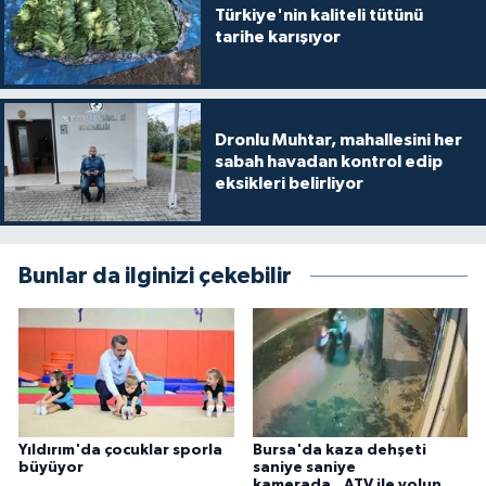
Türkiye'nin kaliteli tütünü
tarihe karışıyor
Dronlu Muhtar, mahallesini her
sabah havadan kontrol edip
eksikleri belirliyor
Bunlar da ilginizi çekebilir
Yıldırım'da çocuklar sporla
Bursa'da kaza dehşeti
büyüyor
saniye saniye
kamerada...ATV ile yolun