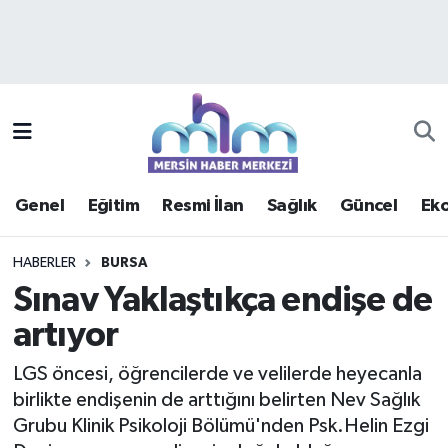
Asayiş
Mersin Hava Durumu
Çevre
Mersin Trafik Yoğunluk Haritası
Eğitim
Süper Lig Puan Durumu ve Fikstür
Genel
Eğitim
Resmi İlan
Sağlık
Güncel
Ek
Ekonomi
Tüm Manşetler
HABERLER
BURSA
Genel
Son Dakika Haberleri
Sınav Yaklaştıkça endişe de
artıyor
Güncel
Haber Arşivi
LGS öncesi, öğrencilerde ve velilerde heyecanla
Haberde insan
birlikte endişenin de arttığını belirten Nev Sağlık
Grubu Klinik Psikoloji Bölümü'nden Psk.Helin Ezgi
Kültür - Sanat