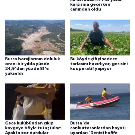
karşısına geçerken
canından oldu
Bursa barajlarının doluluk
Bu köyde çiftçi sadece
oranı bir yılda yüzde
tarlasını hazırlıyor, gerisini
24,9'dan yüzde 81'e
kooperatif yapıyor
yükseldi
Gece kulübünden çıkıp
Bursa'da
kavgaya böyle tutuştular:
cankurtaranlardan hayati
Ayakta zor durdular
uyarılar: 'Denizi hafife