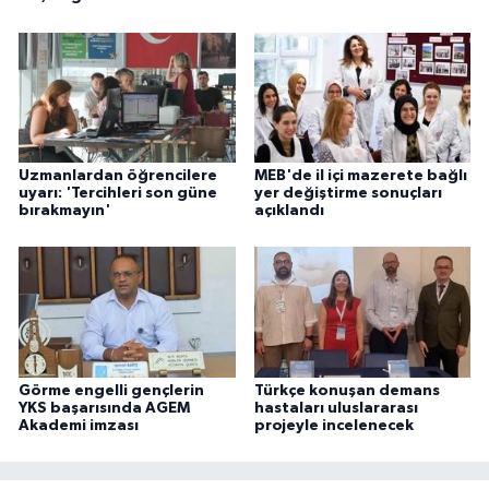
Uzmanlardan öğrencilere
MEB'de il içi mazerete bağlı
uyarı: 'Tercihleri son güne
yer değiştirme sonuçları
bırakmayın'
açıklandı
Görme engelli gençlerin
Türkçe konuşan demans
YKS başarısında AGEM
hastaları uluslararası
Akademi imzası
projeyle incelenecek