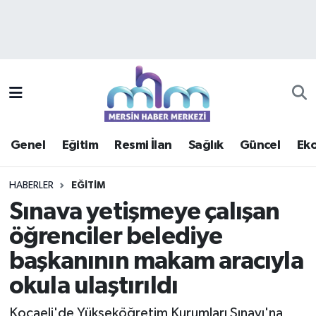
Asayiş
Mersin Hava Durumu
Çevre
Mersin Trafik Yoğunluk Haritası
Eğitim
Süper Lig Puan Durumu ve Fikstür
Genel
Eğitim
Resmi İlan
Sağlık
Güncel
Ek
Ekonomi
Tüm Manşetler
HABERLER
EĞITIM
Genel
Son Dakika Haberleri
Sınava yetişmeye çalışan
öğrenciler belediye
Güncel
Haber Arşivi
başkanının makam aracıyla
Haberde insan
okula ulaştırıldı
Kültür - Sanat
Kocaeli'de Yükseköğretim Kurumları Sınavı'na