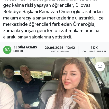
geç kalma riski yaşayan öğrenciler, Dilovası
Magazin
Belediye Başkanı Ramazan Ömeroğlu tarafından
makam aracıyla sınav merkezlerine ulaştırıldı. İlçe
Mersin
merkezinde öğrencileri fark eden Ömeroğlu,
zamanla yarışan gençleri bizzat makam aracına
Mersin Tarihi
alarak, sınav salonlarına yetiştirdi.
Özel Haber
BEGÜM ACIMIŞ
20.06.2026 - 12:42
1 DK
EDITÖR
YAYINLANMA
OKUNMA SÜRESI
Politika
Resmi İlan
Sağlık
Spor
Sürmanşet