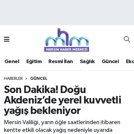
Asayiş
Mersin Hava Durumu
Çevre
Mersin Trafik Yoğunluk Haritası
Eğitim
Süper Lig Puan Durumu ve Fikstür
Genel
Eğitim
Resmi İlan
Sağlık
Güncel
Ek
Ekonomi
Tüm Manşetler
HABERLER
GÜNCEL
Genel
Son Dakika Haberleri
Son Dakika! Doğu
Akdeniz’de yerel kuvvetli
Güncel
Haber Arşivi
yağış bekleniyor
Haberde insan
Mersin Valiliği, yarın öğle saatlerinden itibaren
Kültür - Sanat
kentte etkili olacak yağış nedeniyle uyarıda