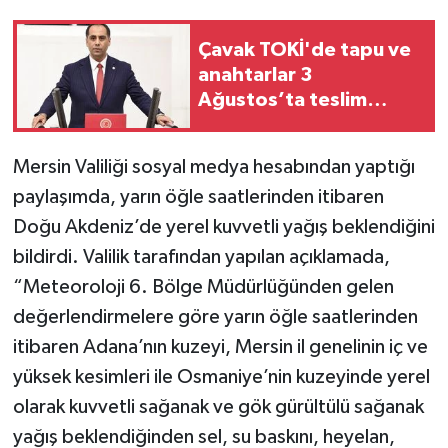
Teknoloji
Çavak TOKİ'de tapu ve
anahtarlar 3
Yaşam
Ağustos’ta teslim
edilecek
Mersin Valiliği sosyal medya hesabından yaptığı
paylaşımda, yarın öğle saatlerinden itibaren
Doğu Akdeniz’de yerel kuvvetli yağış beklendiğini
bildirdi. Valilik tarafından yapılan açıklamada,
“Meteoroloji 6. Bölge Müdürlüğünden gelen
değerlendirmelere göre yarın öğle saatlerinden
itibaren Adana’nın kuzeyi, Mersin il genelinin iç ve
yüksek kesimleri ile Osmaniye’nin kuzeyinde yerel
olarak kuvvetli sağanak ve gök gürültülü sağanak
yağış beklendiğinden sel, su baskını, heyelan,