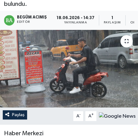
bulundu.
Magazin
BEGÜM ACIMIŞ
18.06.2026 - 14:37
1
EDITÖR
YAYINLANMA
PAYLAŞIM
OKU
Mersin
Mersin Tarihi
Özel Haber
Politika
Resmi İlan
Sağlık
Paylaş
-
+
A
A
Spor
Haber Merkezi
Sürmanşet