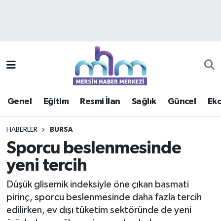
Asayiş
Mersin Hava Durumu
Çevre
Mersin Trafik Yoğunluk Haritası
Eğitim
Süper Lig Puan Durumu ve Fikstür
Genel
Eğitim
Resmi İlan
Sağlık
Güncel
Ek
Ekonomi
Tüm Manşetler
HABERLER
BURSA
Genel
Son Dakika Haberleri
Sporcu beslenmesinde
yeni tercih
Güncel
Haber Arşivi
Düşük glisemik indeksiyle öne çıkan basmati
Haberde insan
pirinç, sporcu beslenmesinde daha fazla tercih
edilirken, ev dışı tüketim sektöründe de yeni
Kültür - Sanat