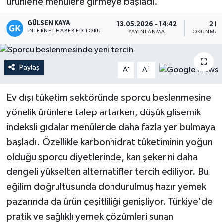
ürünlerle menülere girmeye başladı.
Magazin
GÜLSEN KAYA
13.05.2026 - 14:42
2 D
İNTERNET HABER EDITÖRÜ
YAYINLANMA
OKUNMA S
Mersin
Mersin Tarihi
Paylaş
-
+
A
A
Özel Haber
Ev dışı tüketim sektöründe sporcu beslenmesine
yönelik ürünlere talep artarken, düşük glisemik
Politika
indeksli gıdalar menülerde daha fazla yer bulmaya
başladı. Özellikle karbonhidrat tüketiminin yoğun
Resmi İlan
olduğu sporcu diyetlerinde, kan şekerini daha
Sağlık
dengeli yükselten alternatifler tercih ediliyor. Bu
eğilim doğrultusunda dondurulmuş hazır yemek
Spor
pazarında da ürün çeşitliliği genişliyor. Türkiye'de
pratik ve sağlıklı yemek çözümleri sunan
Sürmanşet