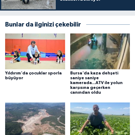
Bunlar da ilginizi çekebilir
Yıldırım'da çocuklar sporla
Bursa'da kaza dehşeti
büyüyor
saniye saniye
kamerada...ATV ile yolun
karşısına geçerken
canından oldu