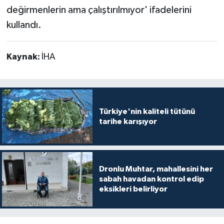
değirmenlerin ama çalıştırılmıyor' ifadelerini
kullandı.
Kaynak:
İHA
Türkiye'nin kaliteli tütünü
tarihe karışıyor
Dronlu Muhtar, mahallesini her
sabah havadan kontrol edip
eksikleri belirliyor