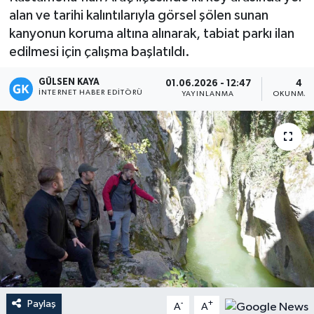
alan ve tarihi kalıntılarıyla görsel şölen sunan
Magazin
kanyonun koruma altına alınarak, tabiat parkı ilan
edilmesi için çalışma başlatıldı.
Mersin
GÜLSEN KAYA
01.06.2026 - 12:47
4 D
İNTERNET HABER EDITÖRÜ
Mersin Tarihi
YAYINLANMA
OKUNMA 
Özel Haber
Politika
Resmi İlan
Sağlık
Spor
Paylaş
-
+
A
A
Sürmanşet