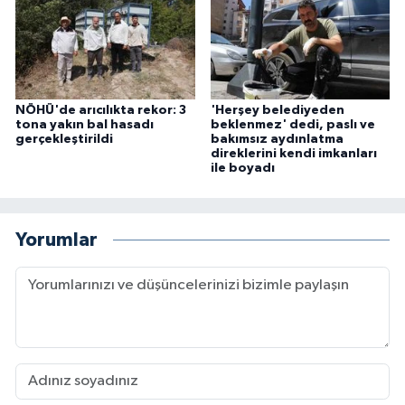
NÖHÜ'de arıcılıkta rekor: 3
'Herşey belediyeden
tona yakın bal hasadı
beklenmez' dedi, paslı ve
gerçekleştirildi
bakımsız aydınlatma
direklerini kendi imkanları
ile boyadı
Yorumlar