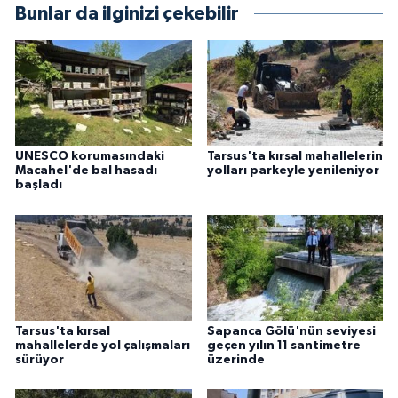
Bunlar da ilginizi çekebilir
UNESCO korumasındaki
Tarsus'ta kırsal mahallelerin
Macahel'de bal hasadı
yolları parkeyle yenileniyor
başladı
Tarsus'ta kırsal
Sapanca Gölü'nün seviyesi
mahallelerde yol çalışmaları
geçen yılın 11 santimetre
sürüyor
üzerinde