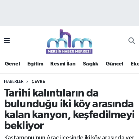
Asayiş
Mersin Hava Durumu
Çevre
Mersin Trafik Yoğunluk Haritası
Eğitim
Süper Lig Puan Durumu ve Fikstür
Genel
Eğitim
Resmi İlan
Sağlık
Güncel
Ek
Ekonomi
Tüm Manşetler
HABERLER
ÇEVRE
Genel
Son Dakika Haberleri
Tarihi kalıntıların da
bulunduğu iki köy arasında
Güncel
Haber Arşivi
kalan kanyon, keşfedilmeyi
Haberde insan
bekliyor
Kültür - Sanat
Kastamonu'nun Araç ilçesinde iki köy arasında yer