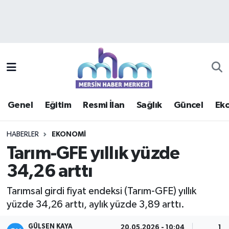
Asayiş
Mersin Hava Durumu
Çevre
Mersin Trafik Yoğunluk Haritası
Eğitim
Süper Lig Puan Durumu ve Fikstür
Genel
Eğitim
Resmi İlan
Sağlık
Güncel
Ek
Ekonomi
Tüm Manşetler
HABERLER
EKONOMI
Genel
Son Dakika Haberleri
Tarım-GFE yıllık yüzde
34,26 arttı
Güncel
Haber Arşivi
Tarımsal girdi fiyat endeksi (Tarım-GFE) yıllık
Haberde insan
yüzde 34,26 arttı, aylık yüzde 3,89 arttı.
Kültür - Sanat
GÜLSEN KAYA
20.05.2026 - 10:04
1 D