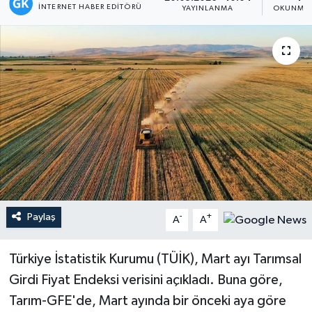
İNTERNET HABER EDITÖRÜ
YAYINLANMA
OKUNMA 
Magazin
Mersin
Mersin Tarihi
Özel Haber
Politika
Resmi İlan
Paylaş
-
+
A
A
Sağlık
Türkiye İstatistik Kurumu (TÜİK), Mart ayı Tarımsal
Spor
Girdi Fiyat Endeksi verisini açıkladı. Buna göre,
Tarım-GFE'de, Mart ayında bir önceki aya göre
Sürmanşet