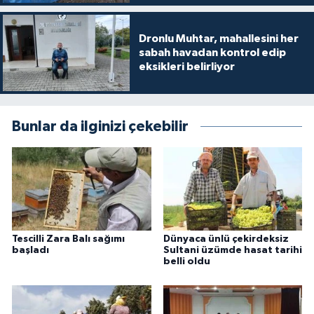
Dronlu Muhtar, mahallesini her
sabah havadan kontrol edip
eksikleri belirliyor
Bunlar da ilginizi çekebilir
Tescilli Zara Balı sağımı
Dünyaca ünlü çekirdeksiz
başladı
Sultani üzümde hasat tarihi
belli oldu