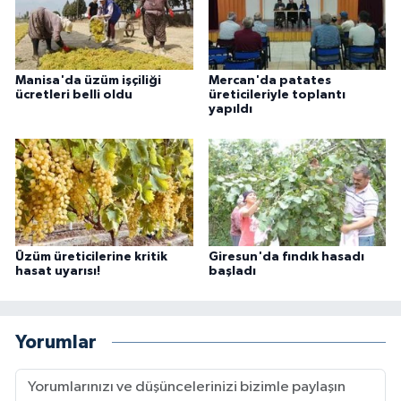
Manisa'da üzüm işçiliği
Mercan'da patates
ücretleri belli oldu
üreticileriyle toplantı
yapıldı
Üzüm üreticilerine kritik
Giresun'da fındık hasadı
hasat uyarısı!
başladı
Yorumlar